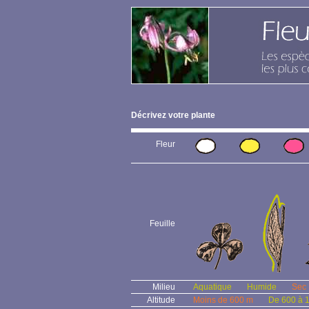
Décrivez votre plante
Fleur
Feuille
Milieu
Aquatique
Humide
Sec
Altitude
Moins de 600 m
De 600 à 