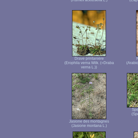
(Rumex acetosella L.)
(Caps
Drave printanière
(Erophila verna Wilk. (=Draba
(Arabi
verna L.))
Spe
(Sp
Jasione des montagnes
(Jasione montana L.)