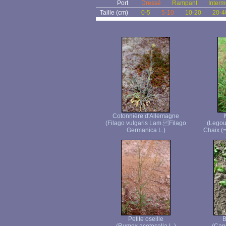
Port
Dressé
Rampant
Interm
Taille (cm)
0-5
5-10
10-20
20-4
Cotonnière d'Allemagne
(Filago vulgaris Lam. Filago
(Legou
Germanica L.)
Chaix (
Petite oseille
B