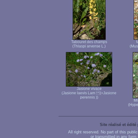
Tabouret des champs
M
(Thlaspi arvense L.)
(Mus
Jasione vivace
(Jasione laevis Lam (=Jasione
perennis ))
Mi
(Hype
Site réalisé et édité
All right reserved. No part of this publ
or transmitted in any form