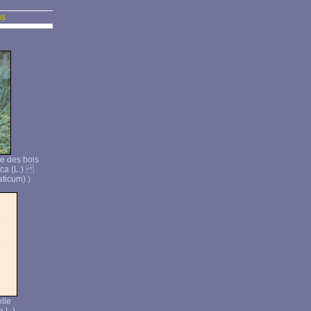
us
e des bois
tica (L.)
ticum) )
lle