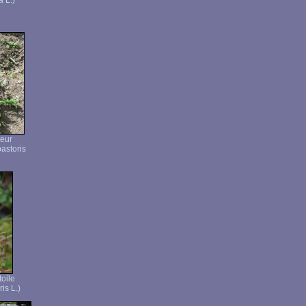
 L.)
teur
astoris
toile
ris L.)