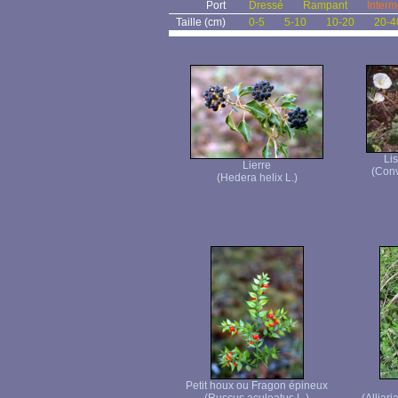
Port
Dressé
Rampant
Interm
Taille (cm)
0-5
5-10
10-20
20-4
Li
Lierre
(Conv
(Hedera helix L.)
Petit houx ou Fragon épineux