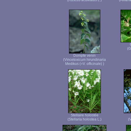
(Ruscus aculeatus L.)
(Alliar
(G
Dompte venin
(Vincetoxicum hirundinaria
Medikus (=V. officinale) )
Stellaire holostée
(Stellaria holostea L.)
(