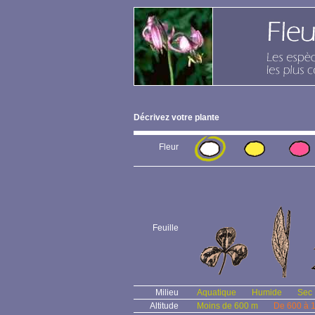
Décrivez votre plante
Fleur
Feuille
Milieu
Aquatique
Humide
Sec
Altitude
Moins de 600 m
De 600 à 