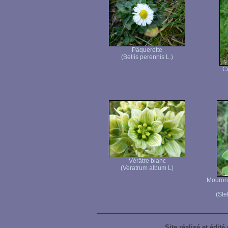
Pâquerette
(Bellis perennis L.)
C
Vérâtre blanc
(Veratrum album L)
Mouron 
(Ste
Site réalisé et édité