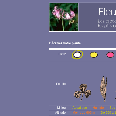
Décrivez votre plante
Fleur
Feuille
Milieu
Aquatique
Humide
Sec
Altitude
Moins de 600 m
De 600 à 