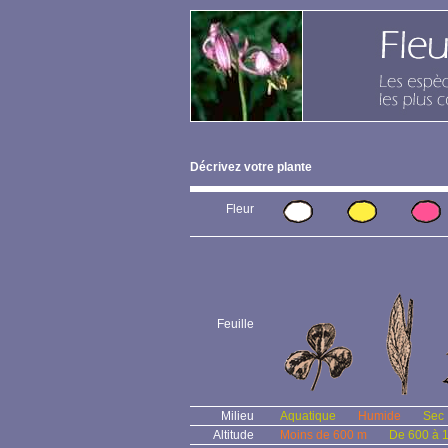
Décrivez votre plante
Fleur
Feuille
Milieu
Aquatique
Humide
Sec
Altitude
Moins de 600 m
De 600 à 