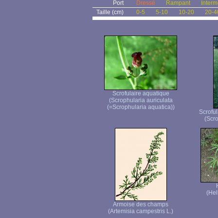
Port
Dressé
Rampant
Interm
Taille (cm)
0-5
5-10
10-20
20-4
Scrofulaire aquatique
(Scrophularia auriculata
(=Scrophularia aquatica))
Scroful
(Scro
(Hel
Armoise des champs
(Artemisia campestris L.)