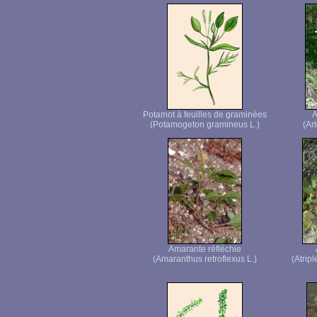
Potamot à feuilles de graminées
A
(Potamogeton gramineus L.)
(Ar
Amarante réfléchie
(Amaranthus retroflexus L.)
(Atrip