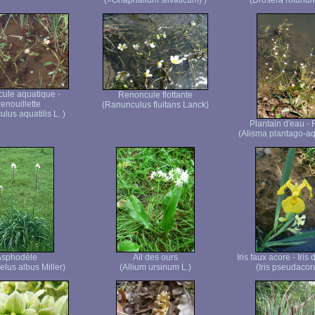
(=Gnaphalium silvaticum) )
(Drosera rotundifo
ule aquatique -
Renoncule flottante
enouillette
(Ranunculus fluitans Lanck)
lus aquatilis L. )
Plantain d'eau - 
(Alisma plantago-aq
Asphodèle
Ail des ours
Iris faux acore - Iris
lus albus Miller)
(Allium ursinum L.)
(Iris pseudacor