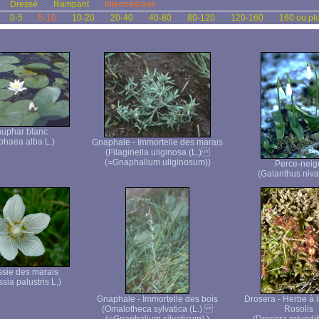
Dressé
Rampant
Intermédiaire
0-5
5-10
10-20
20-40
40-80
80-120
120-160
160 ou pl
uphar blanc
haea alba L.)
Gnaphale - Immortelle des marais
(Filaginella uliginosa (L.)
(=Gnaphalium uliginosum))
Perce-neig
(Galanthus nival
sie des marais
sia palustris L.)
Gnaphale - Immortelle des bois
Drosera - Herbe à l
(Omalotheca sylvatica (L.)
Rosolis