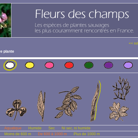
<< re
e plante
Aquatique
Humide
Sec
Ni sec, ni humide
Moins de 600 m
De 600 à 1000 m
Plus de 1000 m