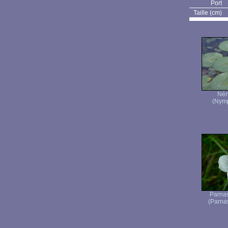
Port
Taille (cm)
Nén
(Nymp
Parnas
(Parnas