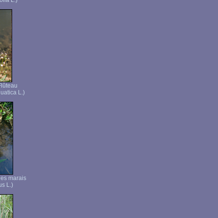
lia L.)
Flûteau
uatica L.)
 des marais
us L.)