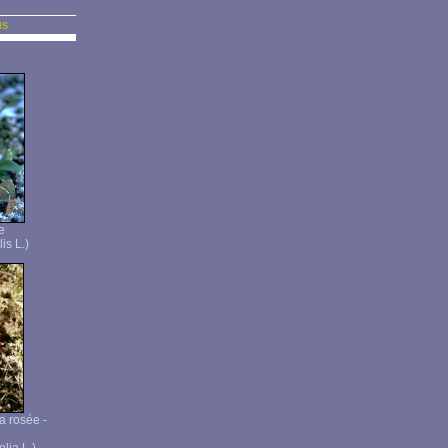
us
e
is L.)
a rosée -