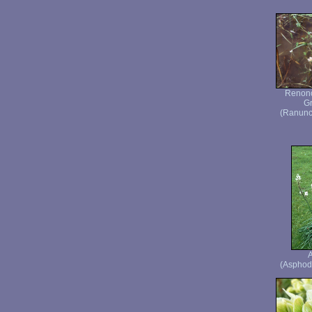
Renonc
Gr
(Ranuncu
(Asphode