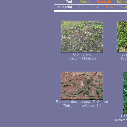
Port
Dressé
Rampant
Interm
Taille (cm)
0-5
5-10
10-20
20-4
Orpin blanc
Spe
(Sedum album L.)
(Sp
Renouée des oiseaux - Traînasse
(Polygonum aviculare L.)
Dam
(Ornith