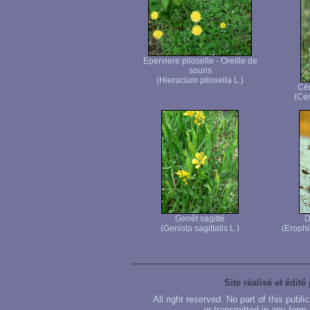
Eperviere piloselle - Oreille de
souris
(Hieracium pilosella L.)
Cér
(Cer
Genêt sagitté
D
(Genista sagittalis L.)
(Erophi
Site réalisé et édité
All right reserved. No part of this publ
or transmitted in any form