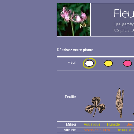
Décrivez votre plante
Fleur
Feuille
Milieu
Aquatique
Humide
Sec
Altitude
Moins de 600 m
De 600 à 