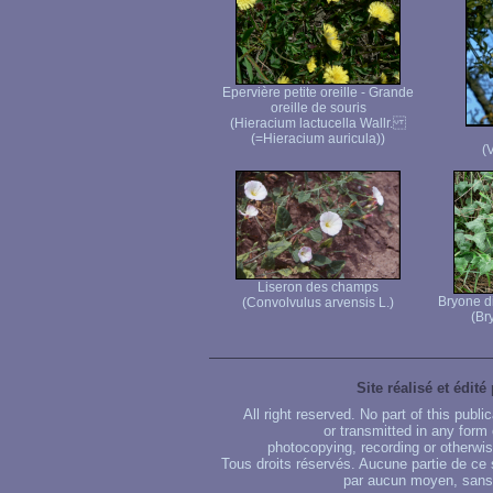
Epervière petite oreille - Grande
oreille de souris
(Hieracium lactucella Wallr.
(=Hieracium auricula))
(
Liseron des champs
Bryone di
(Convolvulus arvensis L.)
(Br
Site réalisé et édité
All right reserved. No part of this publ
or transmitted in any form
photocopying, recording or otherwise
Tous droits réservés. Aucune partie de ce 
par aucun moyen, sans u