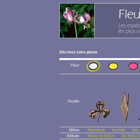
Décrivez votre plante
Fleur
Feuille
Milieu
Aquatique
Humide
Sec
Altitude
Moins de 600 m
De 600 à 