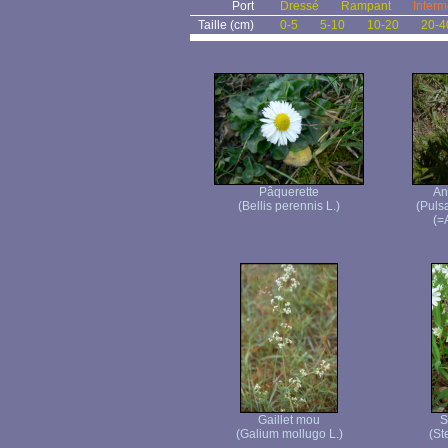
Port
Dressé
Rampant
Interm
Taille (cm)
0-5
5-10
10-20
20-4
Pâquerette
An
(Bellis perennis L.)
(Pulsa
(=
Gaillet mou
S
(Galium mollugo L.)
(St