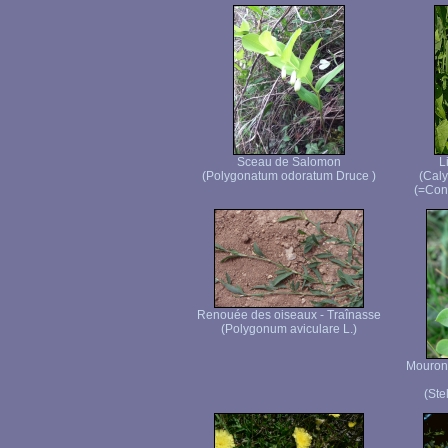
Sceau de Salomon
L
(Polygonatum odoratum Druce )
(Caly
(=Conv
Renouée des oiseaux - Traînasse
(Polygonum aviculare L.)
Mouron 
(Ste