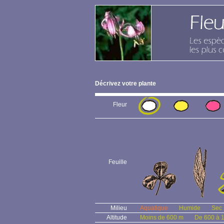
Décrivez votre plante
Fleur
Feuille
Milieu
Aquatique
Humide
Sec
Altitude
Moins de 600 m
De 600 à 