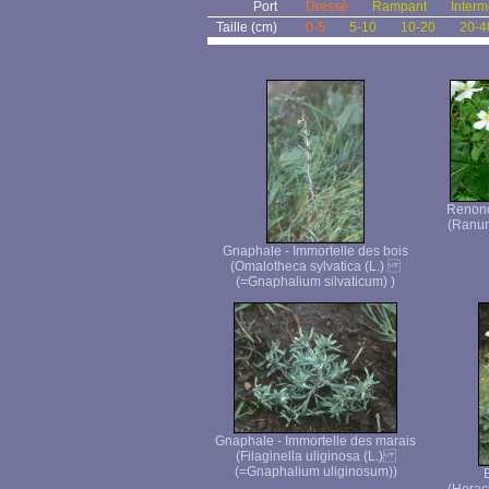
Port
Dressé
Rampant
Interm
Taille (cm)
0-5
5-10
10-20
20-4
Renoncu
(Ranunc
Gnaphale - Immortelle des bois
(Omalotheca sylvatica (L.)
(=Gnaphalium silvaticum) )
Gnaphale - Immortelle des marais
(Filaginella uliginosa (L.)
(=Gnaphalium uliginosum))