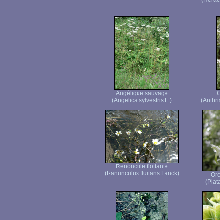
(Herac
Angélique sauvage
C
(Angelica sylvestris L.)
(Anthri
Renoncule flottante
(Ranunculus fluitans Lanck)
Orc
(Plat