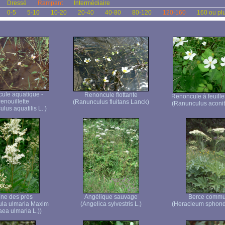
Dressé
Rampant
Intermédiaire
0-5
5-10
10-20
20-40
40-80
80-120
120-160
160 ou pl
ule aquatique -
Renoncule flottante
Renoncule à feuille
enouillette
(Ranunculus fluitans Lanck)
(Ranunculus aconiti
lus aquatilis L. )
ne des prés
Angélique sauvage
Berce comm
dula ulmaria Maxim
(Angelica sylvestris L.)
(Heracleum sphond
aea ulmaria L.))