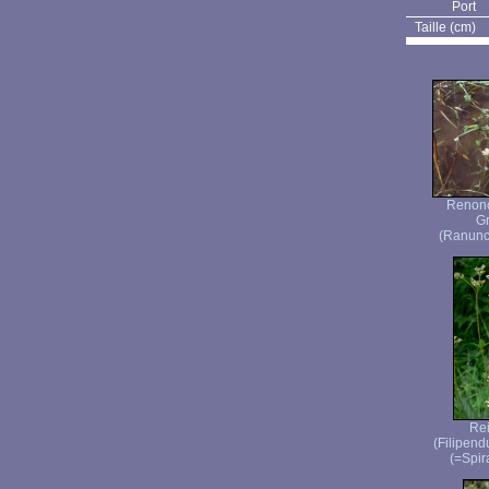
Port
Taille (cm)
Renonc
Gr
(Ranuncu
Rei
(Filipen
(=Spir