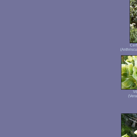
Cerf
(Anthriscu
Vé
(Vera