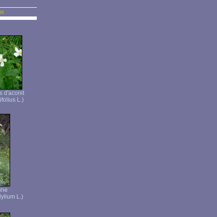
us
s d'aconit
folius L.)
une
ylium L.)