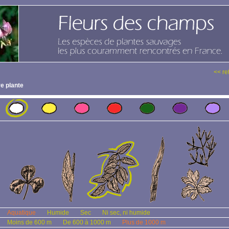
<< re
e plante
Aquatique
Humide
Sec
Ni sec, ni humide
Moins de 600 m
De 600 à 1000 m
Plus de 1000 m