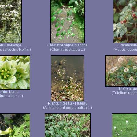
euil sauvage
Clématite vigne blanche
Framboisie
s sylvestris Hoffm.)
(Clematitis vitalba L.)
(Rubus idaeus
Trèfle blan
râtre blanc
(Trifolium repen
trum album L)
Plantain d'eau - Flûteau
(Alisma plantago-aquatica L.)