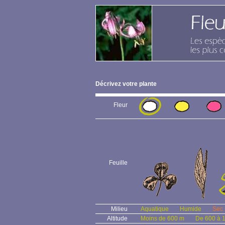
Décrivez votre plante
Fleur
Feuille
Milieu
Aquatique
Humide
Sec
Altitude
Moins de 600 m
De 600 à 