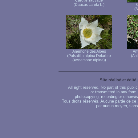
Carotte sauvage
(Daucus carota L.)
G
(A
Anémone des Alpes
Ant
(Pulsatilla alpina Delarbre
(Ant
(=Anemone alpina))
Site réalisé et édité
All right reserved. No part of this publ
or transmitted in any form
photocopying, recording or otherwise
Tous droits réservés. Aucune partie de ce 
par aucun moyen, sans u