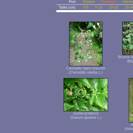
Port
Dressé
Rampant
Interm
Taille (cm)
0-5
5-10
10-20
20-4
Bryone di
(Br
Clématite vigne blanche
(Clematitis vitalba L.)
Gaillet gratteron
(Galium aparine L.)
A
(Arte