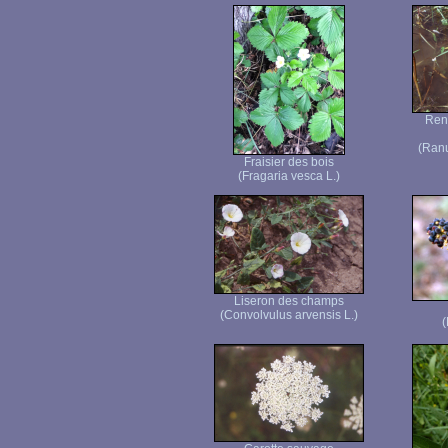
Ren
(Ranu
Fraisier des bois
(Fragaria vesca L.)
Liseron des champs
(Convolvulus arvensis L.)
(