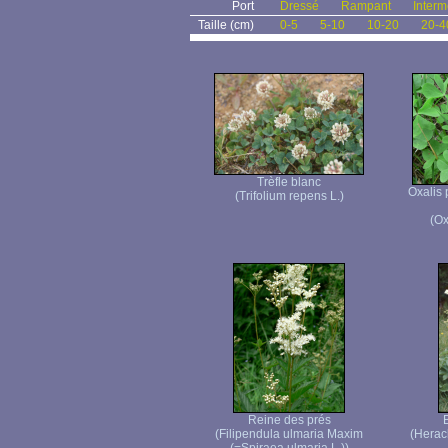
Port
Dressé
Rampant
Interm
Taille (cm)
0-5
5-10
10-20
20-4
Trèfle blanc
Oxalis 
(Trifolium repens L.)
(Ox
Reine des prés
(Filipendula ulmaria Maxim
(Herac