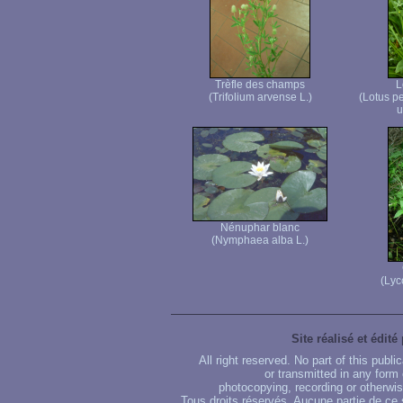
Trèfle des champs
L
(Trifolium arvense L.)
(Lotus p
u
Nénuphar blanc
(Nymphaea alba L.)
(Lyc
Site réalisé et édité
All right reserved. No part of this publ
or transmitted in any form
photocopying, recording or otherwise
Tous droits réservés. Aucune partie de ce 