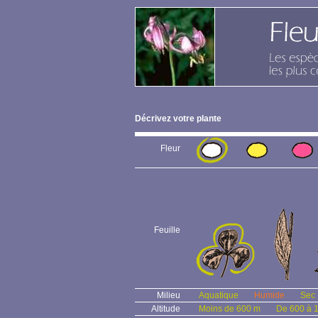
Décrivez votre plante
Fleur
Feuille
Milieu
Aquatique
Humide
Sec
Altitude
Moins de 600 m
De 600 à 