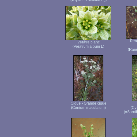
(=Spiraea ulmaria L.))
Ren
Vérâtre blanc
(Veratrum album L)
(Ranu
Ciguë - Grande ciguë
(Conium maculatum)
(Cyt
(=Sarot