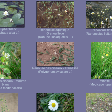
uphar blanc
Renoncule aquatique -
Renoncule flot
haea alba L.)
Grenouillette
(Ranunculus fluita
(Ranunculus aquatilis L. )
Renouée des oiseaux - Traînasse
(Polygonum aviculare L.)
s oiseaux - Mouron
Minette
blanc
(Medicago lupuli
ria media Villars)