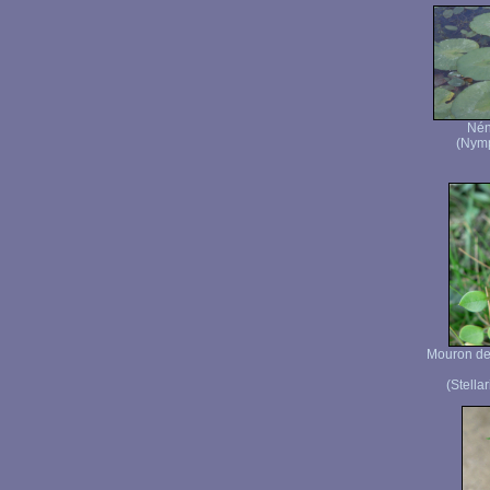
Nén
(Nymp
Mouron de
(Stella