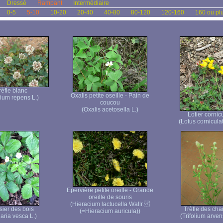
Dressé
Rampant
Intermédiaire
0-5
5-10
10-20
20-40
40-80
80-120
120-160
160 ou pl
rèfle blanc
Oxalis petite oseille - Pain de
lium repens L.)
coucou
(Oxalis acetosella L.)
Lotier cornic
(Lotus corniculat
Epervière petite oreille - Grande
oreille de souris
(Hieracium lactucella Wallr.
sier des bois
Trèfle des ch
(=Hieracium auricula))
aria vesca L.)
(Trifolium arven