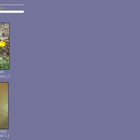
us
ulé
us L.)
amps
se L.)