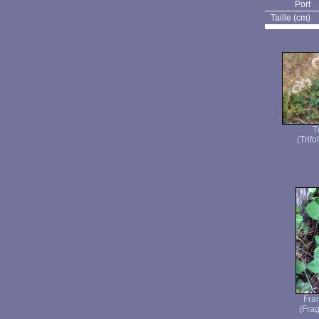
Port
Taille (cm)
T
(Trifo
Frai
(Frag