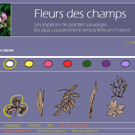
<< re
e plante
Aquatique
Humide
Sec
Ni sec, ni humide
Moins de 600 m
De 600 à 1000 m
Plus de 1000 m