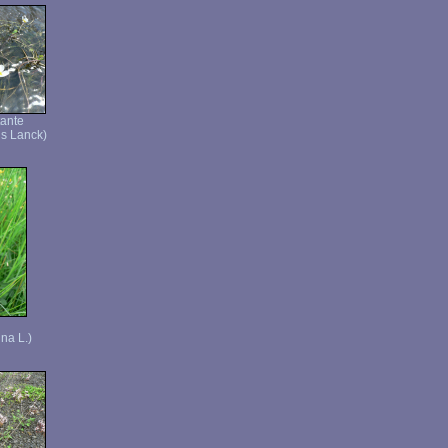
tante
ns Lanck)
na L.)