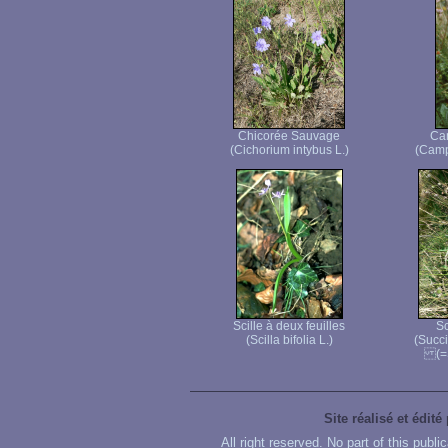
Chicorée Sauvage
Ca
(Cichorium intybus L.)
(Camp
Scille à deux feuilles
Sc
(Scilla bifolia L.)
(Succ
(=S
Site réalisé et édité
All right reserved. No part of this publ