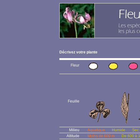
Décrivez votre plante
Fleur
Feuille
Milieu
Aquatique
Humide
Sec
Altitude
Moins de 600 m
De 600 à 