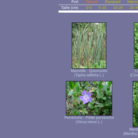
Port
Dressé
Rampant
Interm
Taille (cm)
0-5
5-10
10-20
20-4
Massette - Quenouille
La
(Typha latifolia L.)
(Cice
Pervenche - Petite pervenche
(Vinca minor L.)
Menth
(Mentha