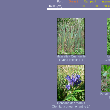
Port
Dressé
Rampant
Interm
Taille (cm)
0-5
5-10
10-20
20-4
Massette - Quenouille
La
(Typha latifolia L.)
(Cice
Pervenc
Gentiane des marais
(Gentiana pneumonanthe L.)