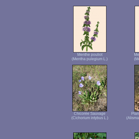
Menthe pouliot
Me
(Mentha pulegium L.)
(M
Chicorée Sauvage
Plan
(Cichorium intybus L.)
(Alisma