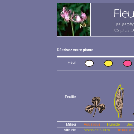
Décrivez votre plante
Fleur
Feuille
Milieu
Aquatique
Humide
Sec
Altitude
Moins de 600 m
De 600 à 