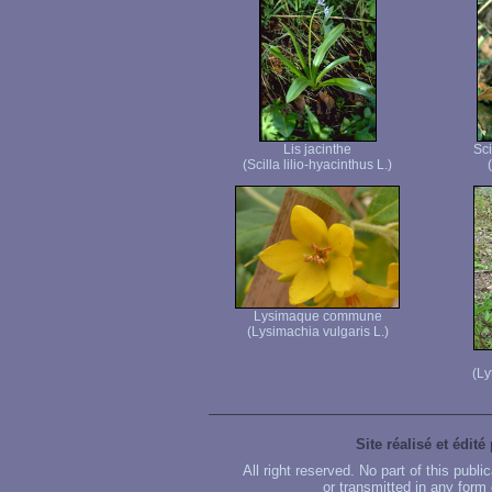
Lis jacinthe
Sci
(Scilla lilio-hyacinthus L.)
Lysimaque commune
(Lysimachia vulgaris L.)
(Ly
Site réalisé et édité
All right reserved. No part of this publ
or transmitted in any form