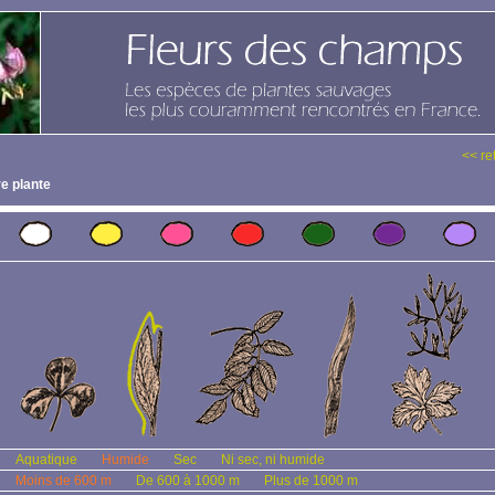
<< re
e plante
Aquatique
Humide
Sec
Ni sec, ni humide
Moins de 600 m
De 600 à 1000 m
Plus de 1000 m