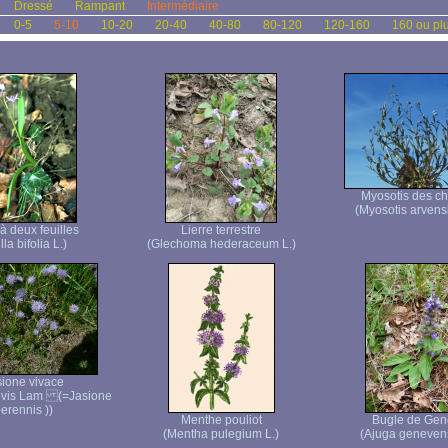
Dressé
Rampant
Intermédiaire
0-5
5-10
10-20
20-40
40-80
80-120
120-160
160 ou pl
Myosotis des c
(Myosotis arvensis
 à deux feuilles
Lierre terrestre
lla bifolia L.)
(Glechoma hederaceum L.)
ione vivace
aevis Lam (=Jasione
erennis ))
Menthe pouliot
Bugle de Gen
(Mentha pulegium L.)
(Ajuga genevens