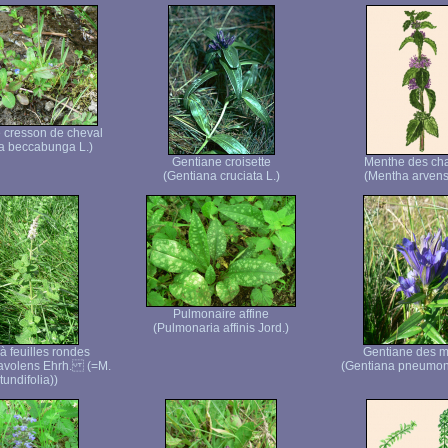
 cresson de cheval
a beccabunga L.)
Gentiane croisette
Menthe des c
(Gentiana cruciata L.)
(Mentha arvensi
Pulmonaire affine
(Pulmonaria affinis Jord.)
à feuilles rondes
Gentiane des m
avolens Ehrh. (=M.
(Gentiana pneumon
tundifolia))