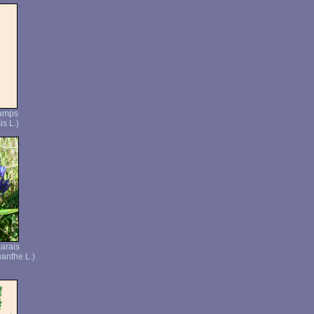
hamps
s L.)
arais
anthe L.)