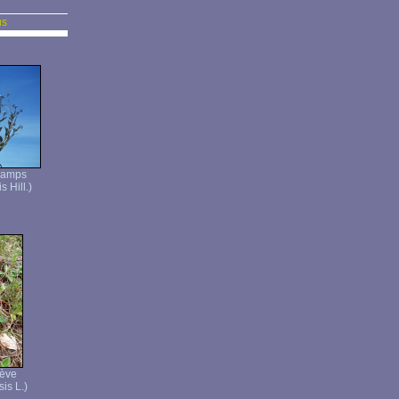
us
hamps
 Hill.)
ève
is L.)