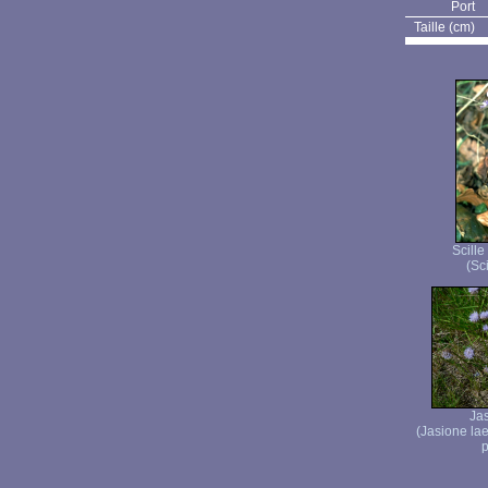
Port
Taille (cm)
Scille
(Sci
Jas
(Jasione l
p