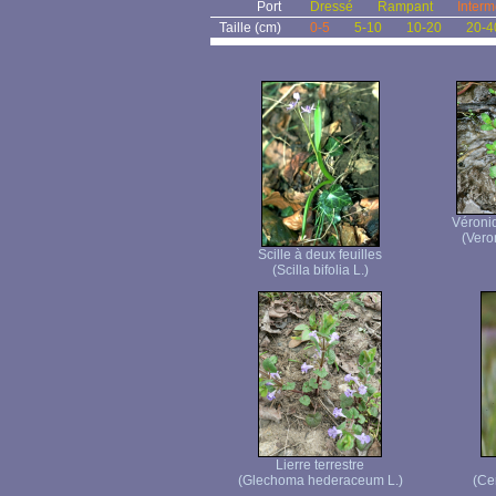
Port
Dressé
Rampant
Interm
Taille (cm)
0-5
5-10
10-20
20-4
Véroni
(Vero
Scille à deux feuilles
(Scilla bifolia L.)
Lierre terrestre
(Glechoma hederaceum L.)
(Ce