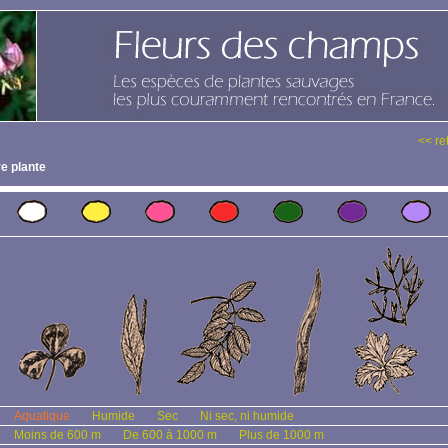
<< re
e plante
Aquatique
Humide
Sec
Ni sec, ni humide
Moins de 600 m
De 600 à 1000 m
Plus de 1000 m