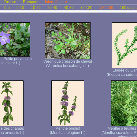
Dressé
Rampant
Intermédiaire
0-5
5-10
10-20
20-40
40-80
80-120
120-160
160 ou pl
- Petite pervenche
Véronique cresson de cheval
nca minor L.)
(Veronica beccabunga L.)
Elodée du Ca
(Elodea canadens
he des champs
Menthe pouliot
Menthe à feuilles
ha arvensis L.)
(Mentha pulegium L.)
(Mentha suavolens 