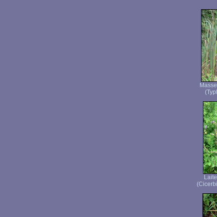
Masset
(Typh
Lait
(Cicerbi