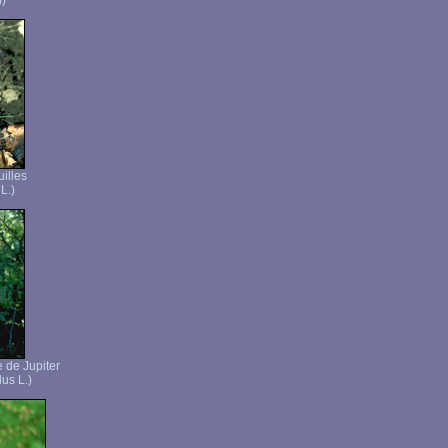
))
uilles
 L.)
 de Jupiter
us L.)