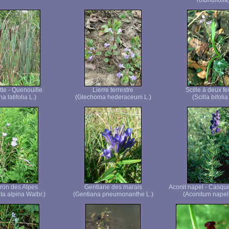
rotundifolia
te - Quenouille
Lierre terrestre
Scille à deux fe
a latifolia L.)
(Glechoma hederaceum L.)
(Scilla bifolia
eron des Alpes
Gentiane des marais
Aconit napel - Casque
ta alpina Walbr.)
(Gentiana pneumonanthe L.)
(Aconitum napell