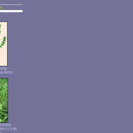
us
nada
is Rich)
 rondes
Ehrh. (=M.