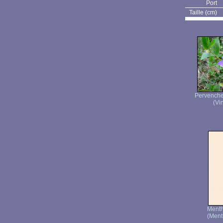
Port
Taille (cm)
Pervenche 
(Vi
Ment
(Ment