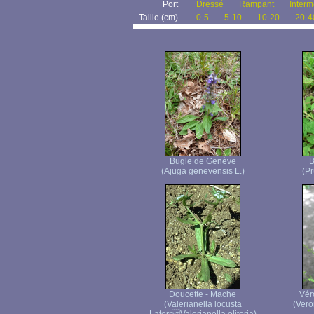
Port
Dressé
Rampant
Interm
Taille (cm)
0-5
5-10
10-20
20-4
Bugle de Genève
B
(Ajuga genevensis L.)
(Pr
Doucette - Mache
Vér
(Valerianella locusta
(Vero