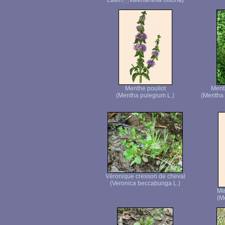
Laterr Valerianella olitoria)
Menthe pouliot
Menth
(Mentha pulegium L.)
(Mentha
Véronique cresson de cheval
(Veronica beccabunga L.)
Me
(M