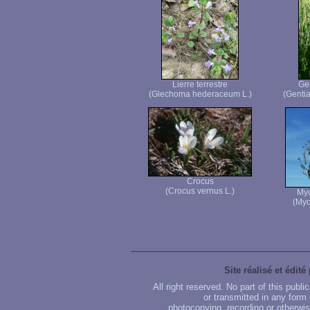
Lierre terrestre
Ge
(Glechoma hederaceum L.)
(Genti
Crocus
(Crocus vernus L.)
Myo
(Myo
Site réalisé et édité
All right reserved. No part of this publ
or transmitted in any form
photocopying, recording or otherwise