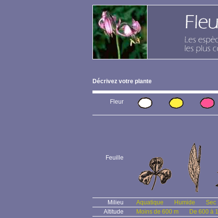
Décrivez votre plante
Fleur
Feuille
Milieu
Aquatique
Humide
Sec
Altitude
Moins de 600 m
De 600 à 