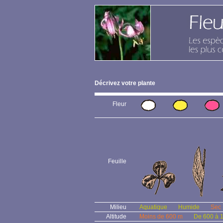
Décrivez votre plante
Fleur
Feuille
Milieu
Aquatique
Humide
Sec
Altitude
Moins de 600 m
De 600 à 