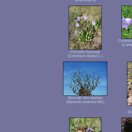
racemosum))
Campanul
(Campa
Chicorée Sauvage
(Cichorium intybus L.)
Myosotis des champs
(Myosotis arvensis Hill.)
(E