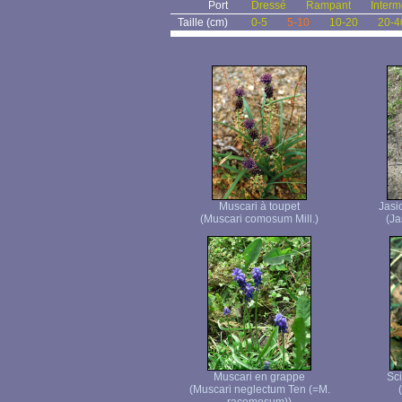
Port
Dressé
Rampant
Interm
Taille (cm)
0-5
5-10
10-20
20-4
Muscari à toupet
Jasi
(Muscari comosum Mill.)
(Ja
Muscari en grappe
Sci
(Muscari neglectum Ten (=M.