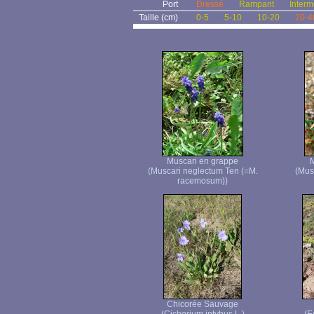
Port
Dressé
Rampant
Interm
Taille (cm)
0-5
5-10
10-20
20-4
Muscari en grappe
M
(Muscari neglectum Ten (=M.
(Mus
racemosum))
Chicorée Sauvage