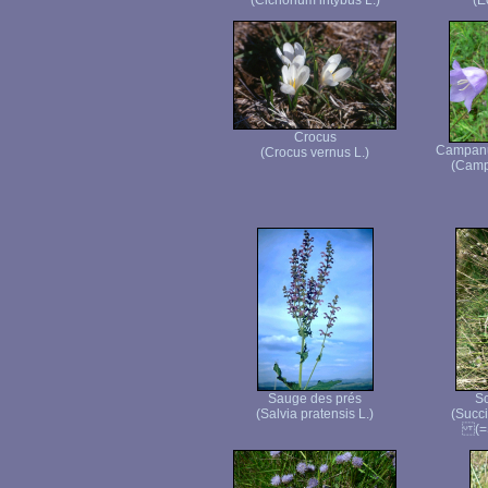
(Cichorium intybus L.)
(E
Crocus
Campanul
(Crocus vernus L.)
(Campa
Sauge des prés
Sc
(Salvia pratensis L.)
(Succ
(=S