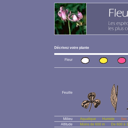
Décrivez votre plante
Fleur
Feuille
Milieu
Aquatique
Humide
Sec
Altitude
Moins de 600 m
De 600 à 