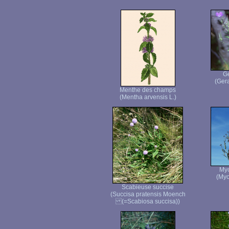
Gé
(Gera
Menthe des champs
(Mentha arvensis L.)
Myo
(Myo
Scabieuse succise
(Succisa pratensis Moench
(=Scabiosa succisa))