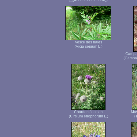
(=Scabiosa succisa))
Vesce des haies
(Vicia sepium L.)
Campan
(Campan
Chardon à toison
Mas
(Cirsium eriophorum L.)
(