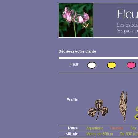
Décrivez votre plante
Fleur
Feuille
Milieu
Aquatique
Humide
Sec
Altitude
Moins de 600 m
De 600 à 