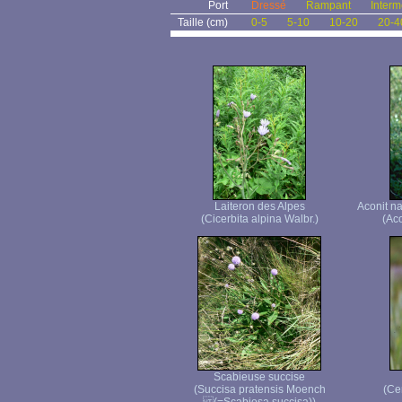
Port
Dressé
Rampant
Interm
Taille (cm)
0-5
5-10
10-20
20-4
Laiteron des Alpes
Aconit n
(Cicerbita alpina Walbr.)
(Ac
Scabieuse succise
(Succisa pratensis Moench
(Ce