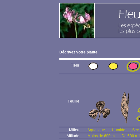
Décrivez votre plante
Fleur
Feuille
Milieu
Aquatique
Humide
Sec
Altitude
Moins de 600 m
De 600 à 