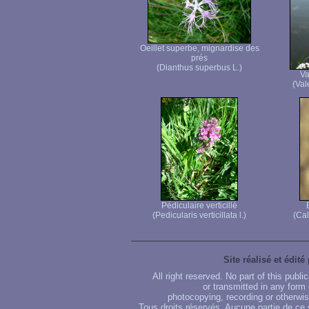
Oeillet superbe, mignardise des
prés
(Dianthus superbus L.)
Va
(Vale
Pédiculaire verticillé
(Pedicularis verticillata l.)
(Cal
Site réalisé et édité
All right reserved. No part of this publ
or transmitted in any form
photocopying, recording or otherwise
Tous droits réservés. Aucune partie de ce 