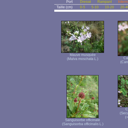
Port
Dressé
Rampant
Interm
Taille (cm)
0-5
5-10
10-20
20-4
Mauve musquée
Ca
(Malva moschata L.)
(Car
C
(Secu
(=
Sanguisorbe officinale
(Sanguisorba officinalis L.)