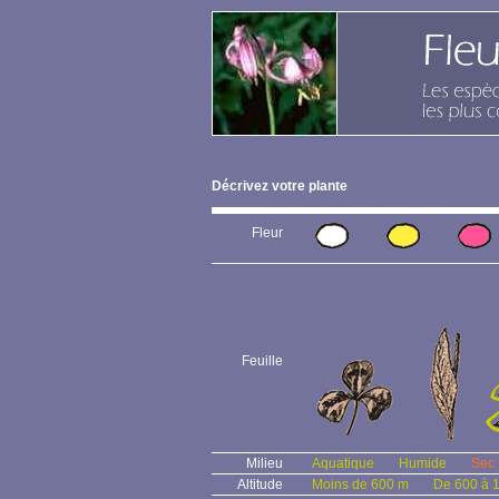
Décrivez votre plante
Fleur
Feuille
Milieu
Aquatique
Humide
Sec
Altitude
Moins de 600 m
De 600 à 