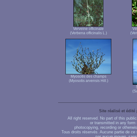
Verveine officinale
Vé
(Verbena officinalis L.)
(Ver
Myosotis des champs
(Myosotis arvensis Hill.)
(S
Site réalisé et édité
All right reserved. No part of this publ
or transmitted in any form
photocopying, recording or otherwise
Tous droits réservés. Aucune partie de ce 
par aucun moyen, sans u