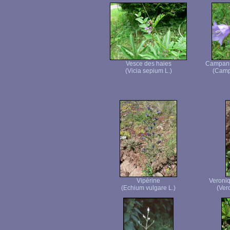
Vesce des haies
Campanul
(Vicia sepium L.)
(Campa
Vipérine
Veroniq
(Echium vulgare L.)
(Vero