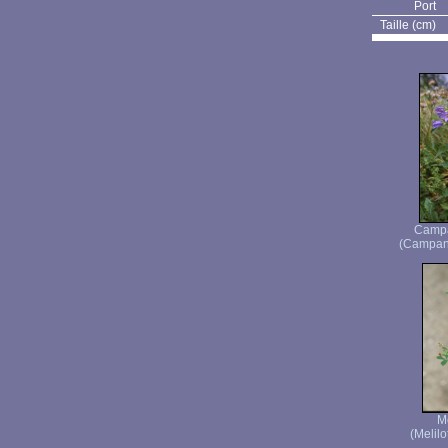
Port
Taille (cm)
Campa
(Campanu
Mé
(Melilo