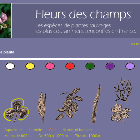
<< re
e plante
Aquatique
Humide
Sec
Ni sec, ni humide
Moins de 600 m
De 600 à 1000 m
Plus de 1000 m