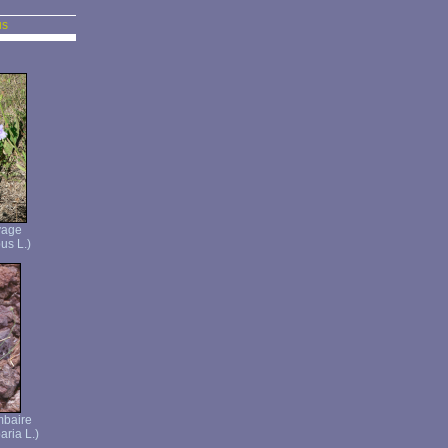
us
vage
us L.)
mbaire
ria L.)