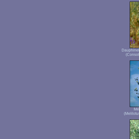
Dauphinell
(Consol
Mél
(Melilotu