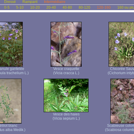
Dressé
Rampant
Intermédiaire
0-5
5-10
10-20
20-40
40-80
80-120
120-160
160 ou pl
nule gantelée
Vesce craquette
Chicorée Sau
la trachelium L.)
(Vicia cracca L.)
(Cichorium intyb
Vesce des haies
(Vicia sepium L.)
lilot blanc
Scabieuse colo
tus alba Medik.)
(Scabiosa columba