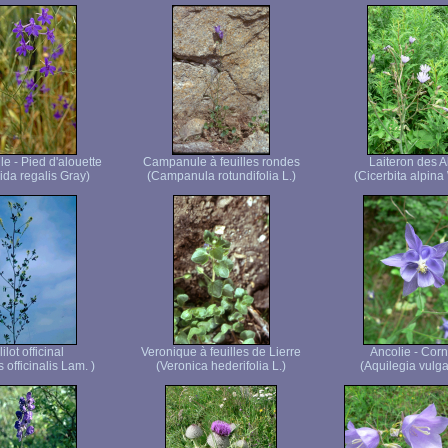
e - Pied d'alouette
Campanule à feuilles rondes
Laiteron des A
ida regalis Gray)
(Campanula rotundifolia L.)
(Cicerbita alpina 
ilot officinal
Veronique à feuilles de Lierre
Ancolie - Corn
s officinalis Lam. )
(Veronica hederifolia L.)
(Aquilegia vulgar