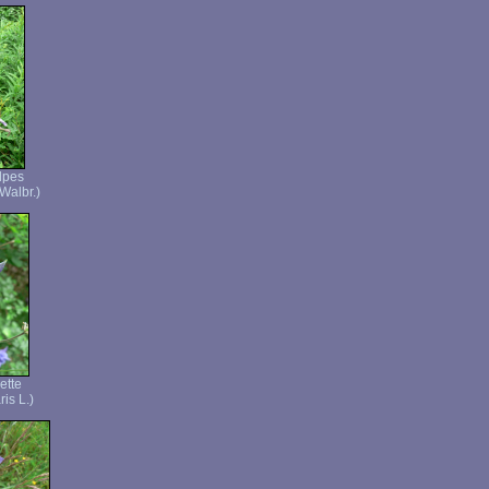
lpes
Walbr.)
ette
is L.)