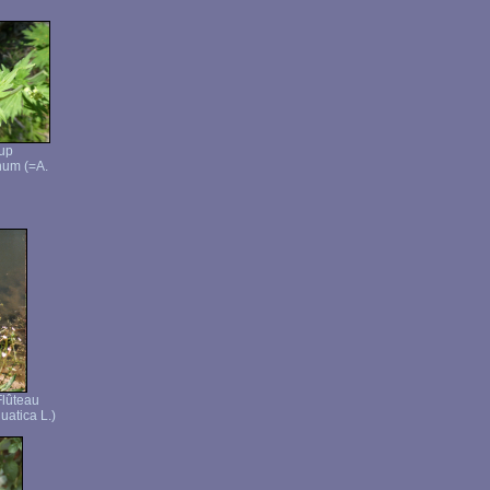
oup
num (=A.
Flûteau
uatica L.)