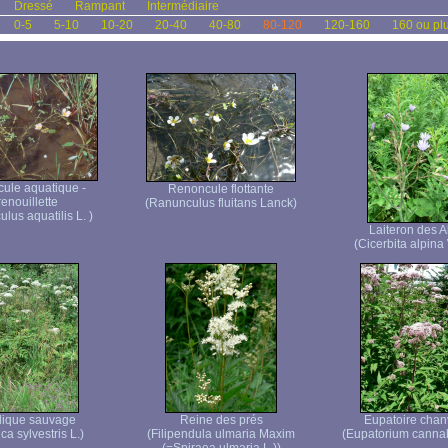
Dressé
Rampant
Intermédiaire
0-5
5-10
10-20
20-40
40-80
80-120
120-160
160 ou pl
ule aquatique -
Renoncule flottante
enouillette
(Ranunculus fluitans Lanck)
lus aquatilis L. )
Laiteron des A
(Cicerbita alpina 
lique sauvage
Reine des prés
Eupatoire chan
ca sylvestris L.)
(Filipendula ulmaria Maxim
(Eupatorium canna