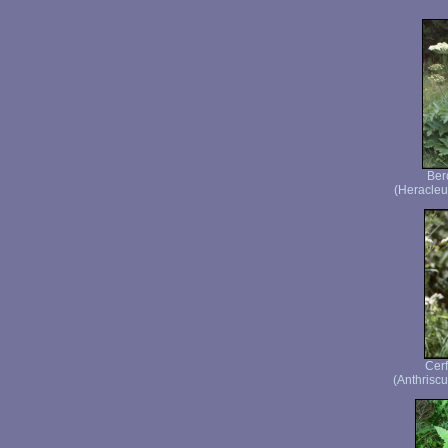
Ber
(Heracleu
Cerf
(Anthriscu