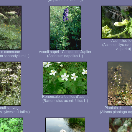
(=Spiraea ulmaria L.))
Aconit tue-l
(Aconitum lycocto
vulparia))
ce commune
Aconit napel - Casque de Jupiter
m sphondylium L.)
(Aconitum napellus L.)
Renoncule à feuilles d'aconit
(Ranunculus aconitifolius L.)
euil sauvage
Plantain d'eau - 
s sylvestris Hoffm.)
(Alisma plantago-aq