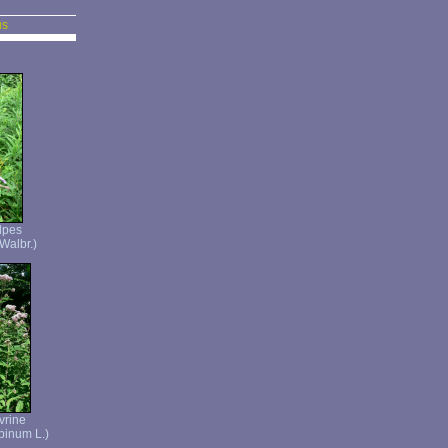
us
lpes
Walbr.)
vrine
binum L.)