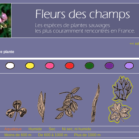
<< re
e plante
Aquatique
Humide
Sec
Ni sec, ni humide
Moins de 600 m
De 600 à 1000 m
Plus de 1000 m