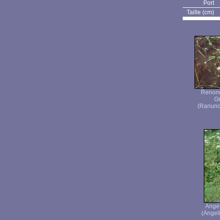
Port
Taille (cm)
Renonc
Gr
(Ranuncu
Angé
(Angeli