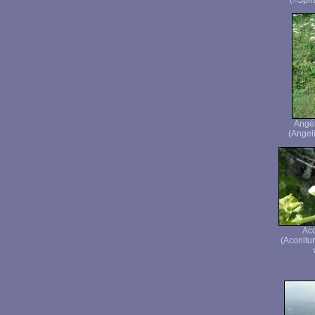
(=Spir
Angé
(Angeli
Aco
(Aconitu