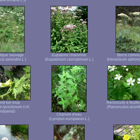
aea ulmaria L.))
lique sauvage
Eupatoire chanvrine
Berce comm
ca sylvestris L.)
(Eupatorium cannabinum L.)
(Heracleum sphond
nit tue-loup
Renoncule à feuille
m lycoctonum (=A.
(Ranunculus aconiti
vulparia))
Chanvre d'eau
(Lycopus europaeus L.)