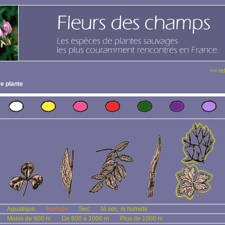
<< re
e plante
Aquatique
Humide
Sec
Ni sec, ni humide
Moins de 600 m
De 600 à 1000 m
Plus de 1000 m