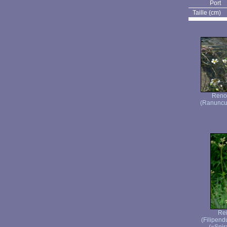
Port
Taille (cm)
Renon
(Ranuncul
Rei
(Filipen