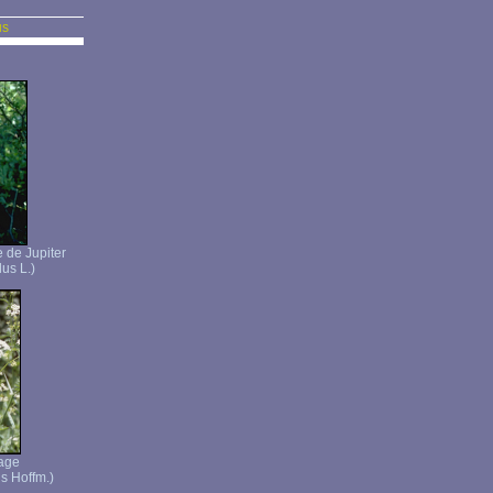
us
 de Jupiter
us L.)
vage
is Hoffm.)