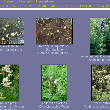
Dressé
Rampant
Intermédiaire
0-5
5-10
10-20
20-40
40-80
80-120
120-160
160 ou pl
Renoncule aquatique -
cule flottante
Grenouillette
us fluitans Lanck)
(Ranunculus aquatilis L. )
Aconit napel - Casque
(Aconitum napell
ne des prés
Laiteron des Alpes
Cerfeuil sau
dula ulmaria Maxim
(Cicerbita alpina Walbr.)
(Anthriscus sylvestr