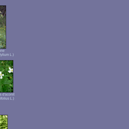
une
ylium L.)
s d'aconit
folius L.)