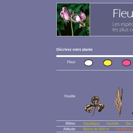
Décrivez votre plante
Fleur
Feuille
Milieu
Aquatique
Humide
Sec
Altitude
Moins de 600 m
De 600 à 