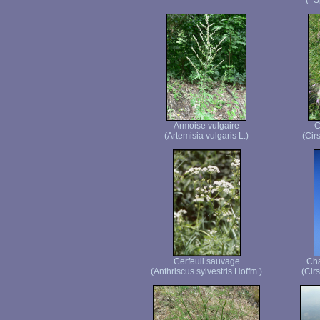
(=S
Armoise vulgaire
C
(Artemisia vulgaris L.)
(Cir
Cerfeuil sauvage
Cha
(Anthriscus sylvestris Hoffm.)
(Cir