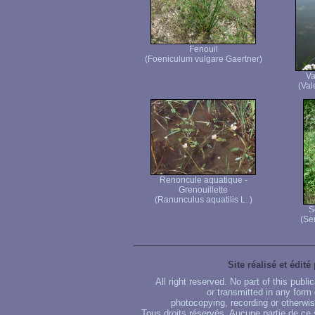
Fenouil
(Foeniculum vulgare Gaertner)
Va
(Vale
Renoncule aquatique -
Grenouillette
(Ranunculus aquatilis L. )
S
(Se
Site réalisé et édité
All right reserved. No part of this publ
or transmitted in any form
photocopying, recording or otherwise
Tous droits réservés. Aucune partie de ce 