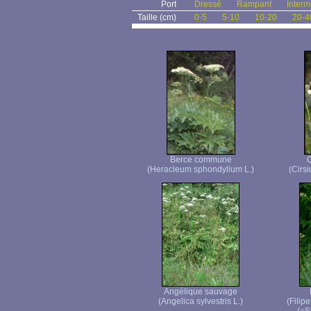
Port
Dressé
Rampant
Interm
Taille (cm)
0-5
5-10
10-20
20-4
Berce commune
C
(Heracleum sphondylium L.)
(Cirsi
Angélique sauvage
(Angelica sylvestris L.)
(Filip