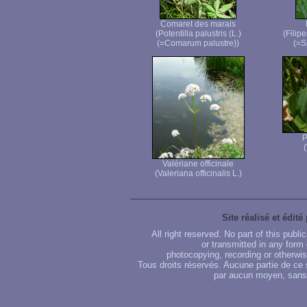
Comaret des marais
(Potentilla palustris (L.)
(Filip
(=Comarum palustre))
(=S
P
(
Valériane officinale
(Valeriana officinalis L.)
Site réalisé et édité
All right reserved. No part of this publ
or transmitted in any form
photocopying, recording or otherwise
Tous droits réservés. Aucune partie de ce 
par aucun moyen, sans u