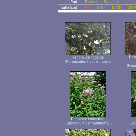
Port
Dressé
Rampant
Interm
Taille (cm)
0-5
5-10
10-20
20-4
Ren
Renoncule flottante
(Ranunculus fluitans Lanck)
(Ranu
Eupatoire chanvrine
(Eupatorium cannabinum L.)
(Lyc