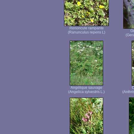
Renoncule rampante
Gé
(Ranunculus repens L)
(Gera
Angélique sauvage
C
(Angelica sylvestris L.)
(Anthri