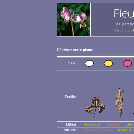
Décrivez votre plante
Fleur
Feuille
Milieu
Aquatique
Humide
Sec
Altitude
Moins de 600 m
De 600 à 