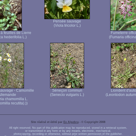
Pensée sauvage
(Viola tricolor L.)
à feuilles de Lierre
Fumeterre offic
a hederifolia L.)
(Fumaria officina
sauvage - Camomille
Séneçon commun
Liondent d'au
Allemande
(Senecio vulgaris L.)
(Leontodon autumn
ria chamomilla L.
illa recutita).))
Site réalisé et édité par
Ex Algebra
- © Copyright 2008
All right reserved. No part of this publication may be reproduced, stored in a retrieval system,
or transmitted in any form or by any means, electronic, mechanical,
photocopying, recording or otherwise, without prior written permission of the publisher.