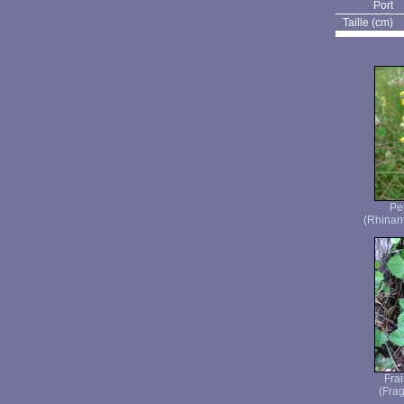
Port
Taille (cm)
Pet
(Rhinan
Frai
(Frag