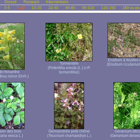
Dressé
Rampant
Intermédiaire
0-5
5-10
10-20
20-40
40-80
80-120
120-160
160 ou pl
Erodium à feuilles
Tormentille
(Erodium cicutarium
(Potentilla erecta (L.) (=P.
it rhinanthe
tormentilla))
thus minor Ehrh.)
sier des bois
Germandrée petit chêne
Géranium déc
aria vesca L.)
(Teucrium chamaedrys L.)
(Geranium dissec