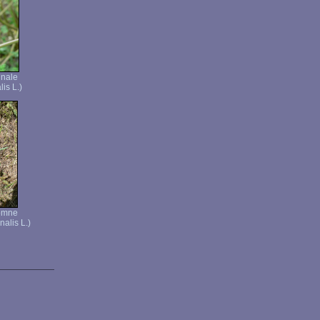
inale
lis L.)
tomne
alis L.)