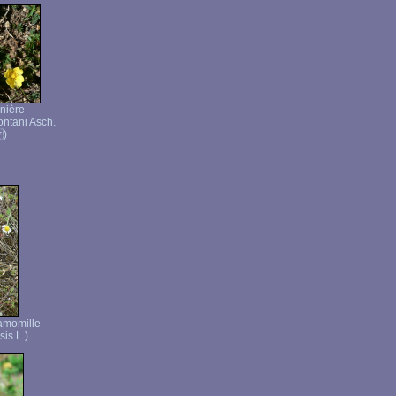
anière
ontani Asch.
 )
amomille
is L.)