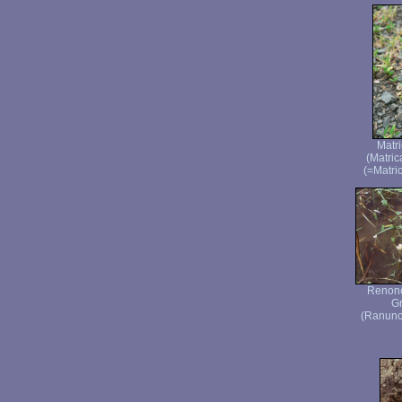
Matri
(Matric
(=Matri
Renonc
Gr
(Ranuncu