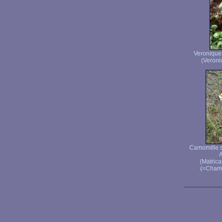
Veronique 
(Veronic
Camomille 
(Matrica
(=Chamom