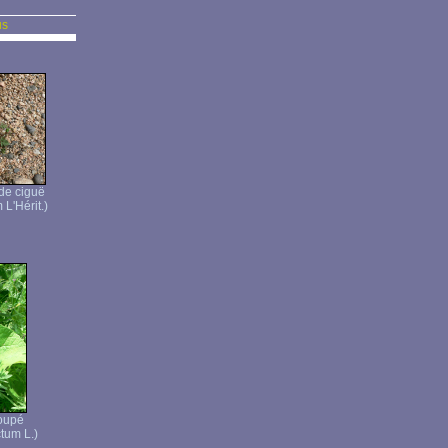
us
 de ciguë
 L'Hérit.)
oupé
tum L.)