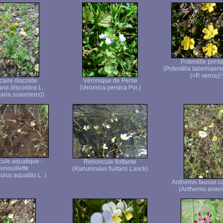
Potentille print
(Potentilla tabernaem
(=P. verna)
caire discoïde
Véronique de Perse
aria discoidea L.
(Veronica persica Poi.)
caria suavolens))
ule aquatique -
Renoncule flottante
enouillette
(Ranunculus fluitans Lanck)
lus aquatilis L. )
Anthémis fausse c
(Anthemis arvens