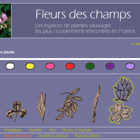
<< re
e plante
Aquatique
Humide
Sec
Ni sec, ni humide
Moins de 600 m
De 600 à 1000 m
Plus de 1000 m