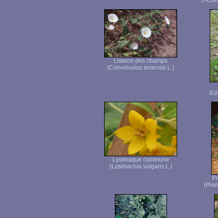
(=Conv
Liseron des champs
(Convolvulus arvensis L.)
(Ly
Lysimaque commune
(Lysimachia vulgaris L.)
Pr
(Pren