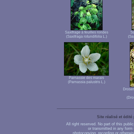
Saxifrage à feuilles rondes
Sa
(Saxifraga rotundifolia L.)
(Sax
Parnassie des marais
(Parnassia palustris L.)
Droser
(Dro
Site réalisé et édité
All right reserved. No part of this publ
or transmitted in any form
photocopying, recording or otherwise