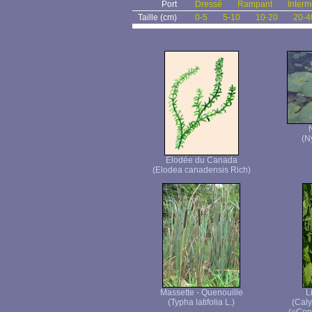
Port
Dressé
Rampant
Interm
Taille (cm)
0-5
5-10
10-20
20-4
(N
Elodée du Canada
(Elodea canadensis Rich)
Massette - Quenouille
L
(Typha latifolia L.)
(Caly