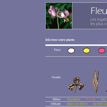
Décrivez votre plante
Fleur
Feuille
Milieu
Aquatique
Humide
Sec
Altitude
Moins de 600 m
De 600 à 