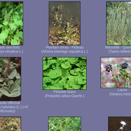
aire des bois
Plantain d'eau - Flûteau
Massette - Quen
ys silvatica L.)
(Alisma plantago-aquatica L.)
(Typha latifolia
Lierre
Pétasite blanc
(Hedera helix
(Petasites albus Gaertn.)
site officinal
s hybridus (L.) (=P.
fficinale))