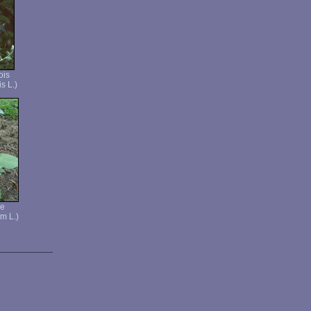
ois
s L.)
re
m L.)