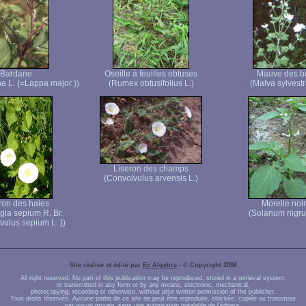
Bardane
Oseille à feuilles obtuses
Mauve des b
pa L. (=Lappa major ))
(Rumex obtusifolius L.)
(Malva sylvestri
Liseron des champs
(Convolvulus arvensis L.)
ron des haies
Morelle noi
gia sepium R. Br.
(Solanum nigru
vulus sepium L. ))
Site réalisé et édité par
Ex Algebra
- © Copyright 2008
All right reserved. No part of this publication may be reproduced, stored in a retrieval system,
or transmitted in any form or by any means, electronic, mechanical,
photocopying, recording or otherwise, without prior written permission of the publisher.
Tous droits réservés. Aucune partie de ce site ne peut être reproduite, stockée, copiée ou transmise
par aucun moyen, sans une autorisation préalable de l'éditeur.