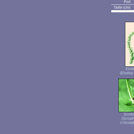
Port
Taille (cm)
Elod
(Elodea 
Scrofu
(Scroph
(=Scroph