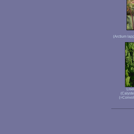
(Arctium lap
Lise
(Calyste
(=Convol