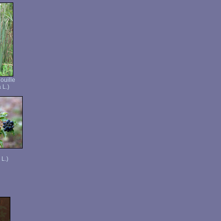
ouille
 L.)
 L.)