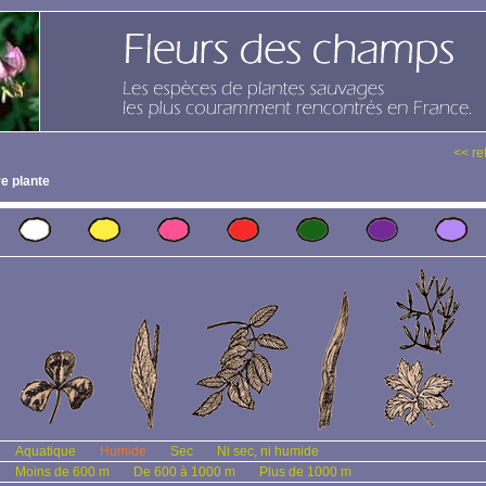
<< re
e plante
Aquatique
Humide
Sec
Ni sec, ni humide
Moins de 600 m
De 600 à 1000 m
Plus de 1000 m