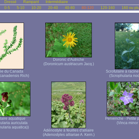
Dressé
Rampant
Intermédiaire
0-5
5-10
10-20
20-40
40-80
80-120
120-160
160 ou pl
Doronic d'Autriche
(Doronicum austriacum Jacq.)
ée du Canada
Scrofulaire à racin
canadensis Rich)
(Scrophularia nod
laire aquatique
Pervenche - Petite 
ularia auriculata
(Vinca minor 
ularia aquatica))
Adénostyle à feuilles d'alliaire
(Adenostyles alliariae A. Kern.)