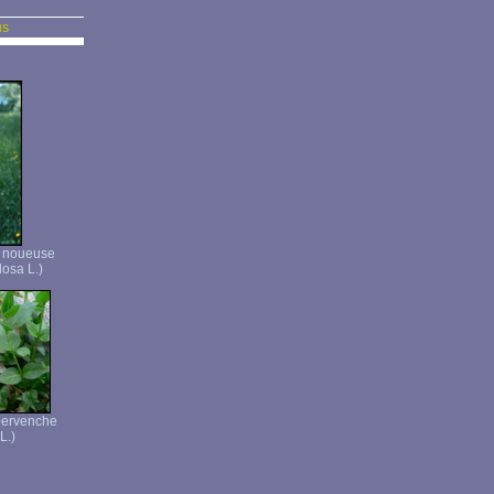
us
e noueuse
osa L.)
pervenche
L.)