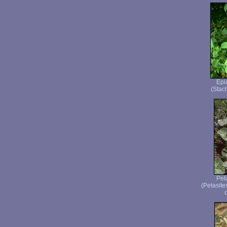
Epi
(Stach
Peta
(Petasite
o