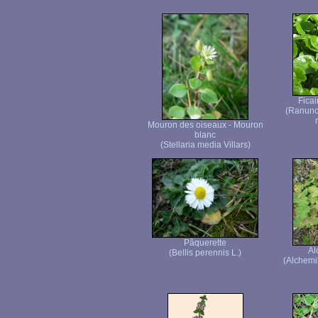
Ficai
(Ranuncu
Mouron des oiseaux - Mouron
blanc
(Stellaria media Villars)
Pâquerette
Al
(Bellis perennis L.)
(Alchemi