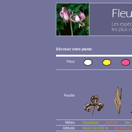
Décrivez votre plante
Fleur
Feuille
Milieu
Aquatique
Humide
Sec
Altitude
Moins de 600 m
De 600 à 