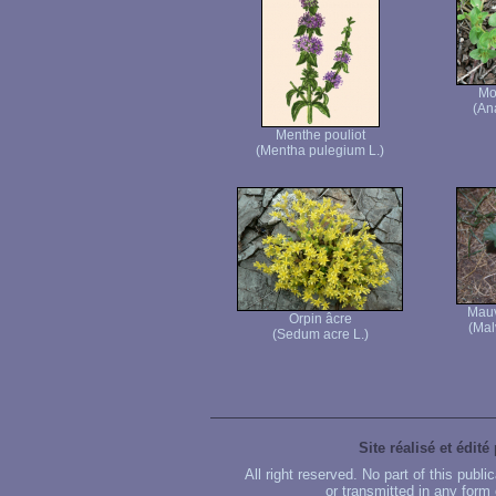
Mo
(Ana
Menthe pouliot
(Mentha pulegium L.)
Mauv
Orpin âcre
(Mal
(Sedum acre L.)
Site réalisé et édité
All right reserved. No part of this publ
or transmitted in any form