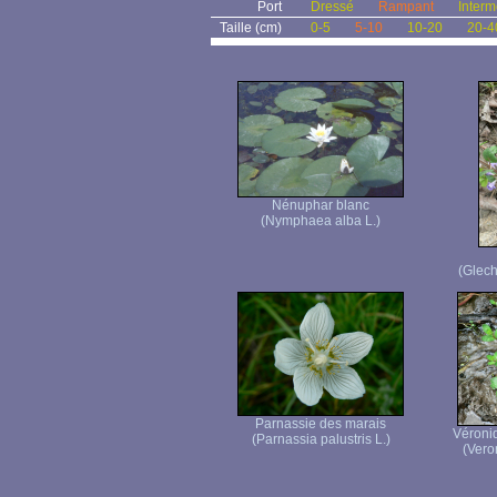
Port
Dressé
Rampant
Interm
Taille (cm)
0-5
5-10
10-20
20-4
Nénuphar blanc
(Nymphaea alba L.)
(Glec
Parnassie des marais
Véroni
(Parnassia palustris L.)
(Vero