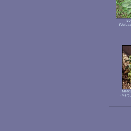
Bo
(Verbas
Mercu
(Mercu