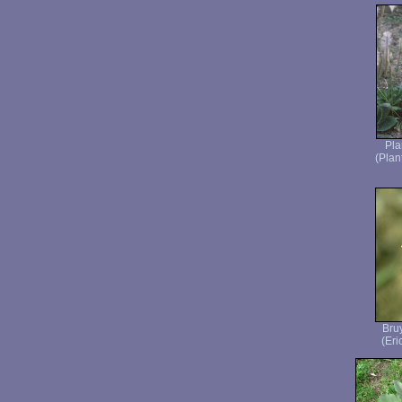
Pla
(Plan
Bru
(Eri