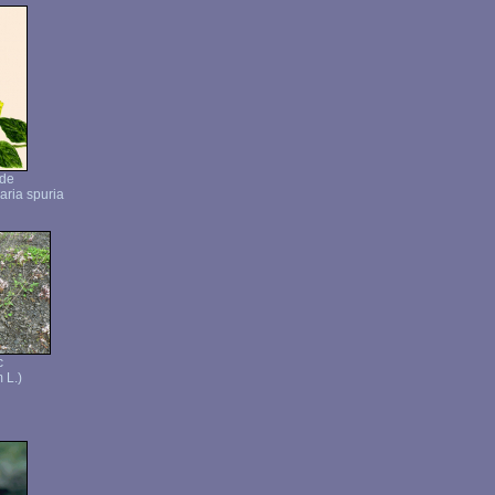
rde
aria spuria
c
 L.)