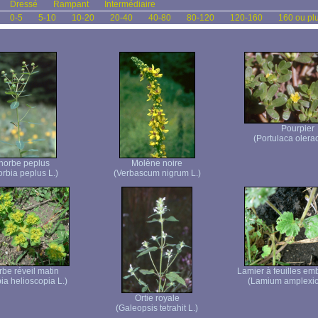
Dressé
Rampant
Intermédiaire
0-5
5-10
10-20
20-40
40-80
80-120
120-160
160 ou pl
Pourpier
(Portulaca olera
horbe peplus
Molène noire
rbia peplus L.)
(Verbascum nigrum L.)
be réveil matin
Lamier à feuilles em
ia helioscopia L.)
(Lamium amplexic
Ortie royale
(Galeopsis tetrahit L.)