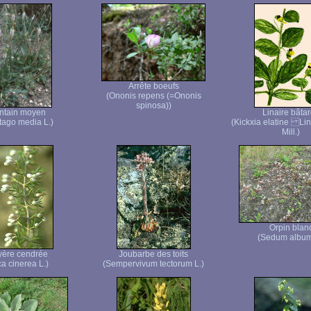
Arrête boeufs
(Ononis repens (=Ononis
spinosa))
ntain moyen
Linaire bâta
tago media L.)
(Kickxia elatine Lin
Mill.)
Orpin blan
(Sedum album
yère cendrée
Joubarbe des toits
ca cinerea L.)
(Sempervivum tectorum L.)