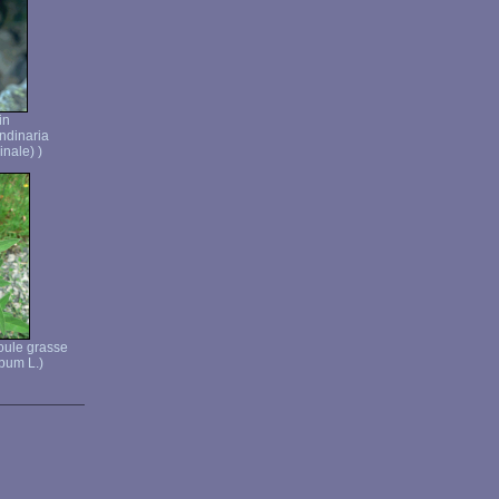
in
ndinaria
inale) )
oule grasse
bum L.)