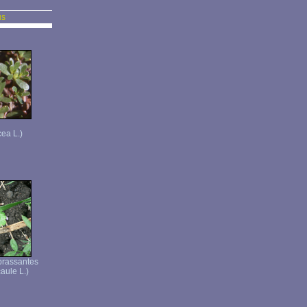
us
cea L.)
brassantes
aule L.)