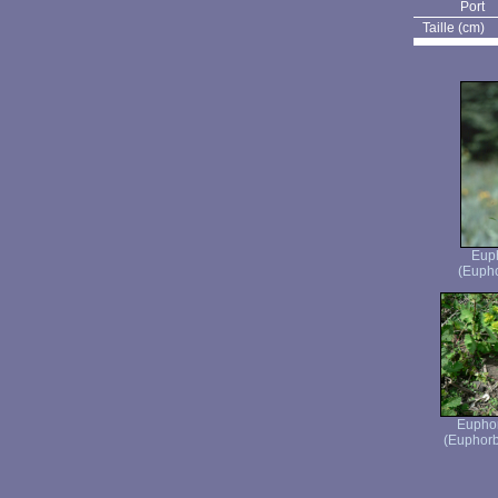
Port
Taille (cm)
Eup
(Eupho
Euphor
(Euphorb