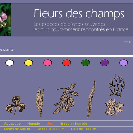
<< re
e plante
Aquatique
Humide
Sec
Ni sec, ni humide
Moins de 600 m
De 600 à 1000 m
Plus de 1000 m