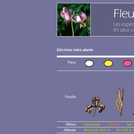
Décrivez votre plante
Fleur
Feuille
Milieu
Aquatique
Humide
Sec
Altitude
Moins de 600 m
De 600 à 