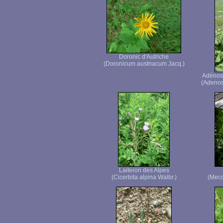
Doronic d'Autriche
(Doronicum austriacum Jacq.)
Adénosty
(Adenost
Laiteron des Alpes
(Cicerbita alpina Walbr.)
(Meco