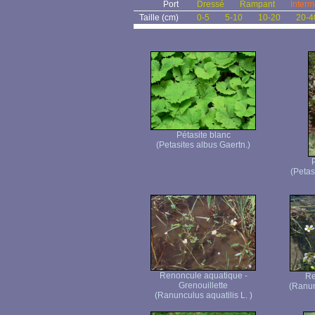
Port
Dressé
Rampant
Interm
Taille (cm)
0-5
5-10
10-20
20-4
Pétasite blanc
(Petasites albus Gaertn.)
P
(Petas
Renoncule aquatique -
Re
Grenouillette
(Ranun
(Ranunculus aquatilis L. )