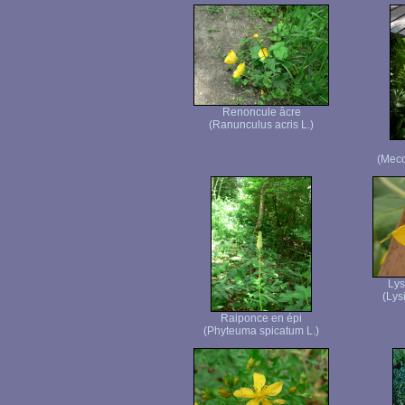
Renoncule âcre
(Ranunculus acris L.)
(Meco
Ly
(Lys
Raiponce en épi
(Phyteuma spicatum L.)