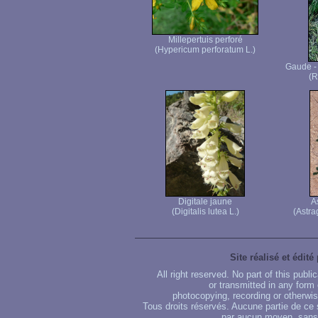
Millepertuis perforé
(Hypericum perforatum L.)
Gaude - 
(R
Digitale jaune
A
(Digitalis lutea L.)
(Astra
Site réalisé et édité
All right reserved. No part of this publ
or transmitted in any form
photocopying, recording or otherwise
Tous droits réservés. Aucune partie de ce 
par aucun moyen, sans u