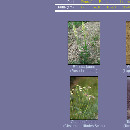
Port
Dressé
Rampant
Interm
Taille (cm)
0-5
5-10
10-20
20-4
Réséda jaune
G
(Reseda lutea L.)
(Lap
Chardon à rejets
T
(Cirsium erisithales Scop.)
(Tan