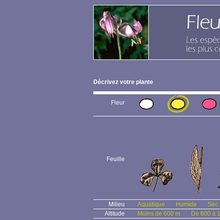
Décrivez votre plante
Fleur
Feuille
Milieu
Aquatique
Humide
Sec
Altitude
Moins de 600 m
De 600 à 