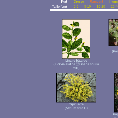
Port
Dressé
Rampant
Interm
Taille (cm)
0-5
5-10
10-20
20-4
(Por
Linaire bâtarde
(Kickxia elatine Linaria spuria
Mill.)
Orpin âcre
(Sedum acre L.)
Pop