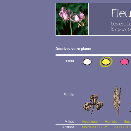
Décrivez votre plante
Fleur
Feuille
Milieu
Aquatique
Humide
Sec
Altitude
Moins de 600 m
De 600 à 