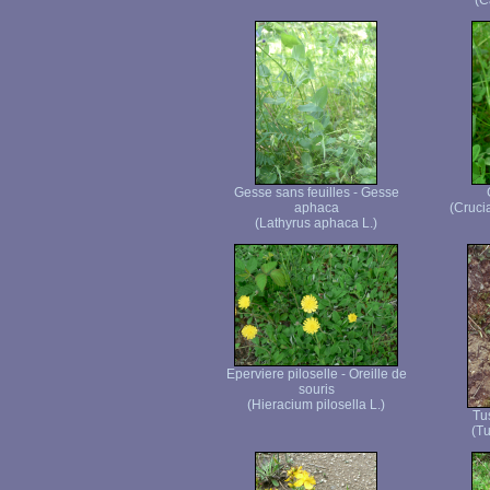
(C
Gesse sans feuilles - Gesse
aphaca
(Cruci
(Lathyrus aphaca L.)
Eperviere piloselle - Oreille de
souris
(Hieracium pilosella L.)
Tu
(Tu