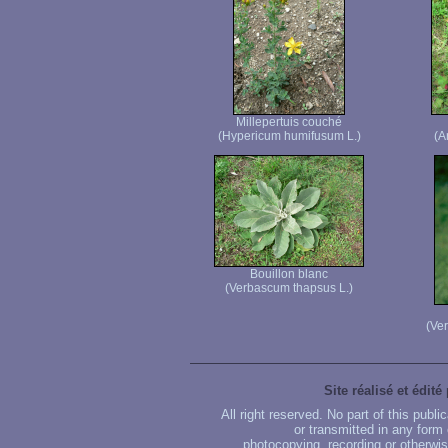
Millepertuis couché
(Hypericum humifusum L.)
(A
Bouillon blanc
(Verbascum thapsus L.)
(Ve
Site réalisé et édité
All right reserved. No part of this publ
or transmitted in any form
photocopying, recording or otherwise