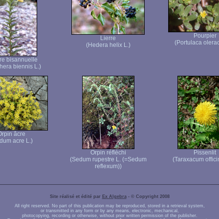
Pourpier
Lierre
(Portulaca olera
(Hedera helix L.)
e bisannuelle
hera biennis L.)
Orpin âcre
dum acre L.)
Orpin réfléchi
Pissenlit
(Sedum rupestre L. (=Sedum
(Taraxacum offici
reflexum))
Site réalisé et édité par
Ex Algebra
- © Copyright 2008
All right reserved. No part of this publication may be reproduced, stored in a retrieval system,
or transmitted in any form or by any means, electronic, mechanical,
photocopying, recording or otherwise, without prior written permission of the publisher.