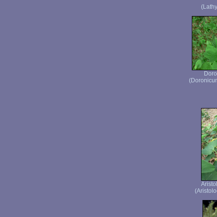
(Lath
Doro
(Doronicum
Aristo
(Aristolo