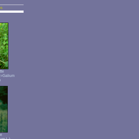
us
tte
 (=Galium
)
re