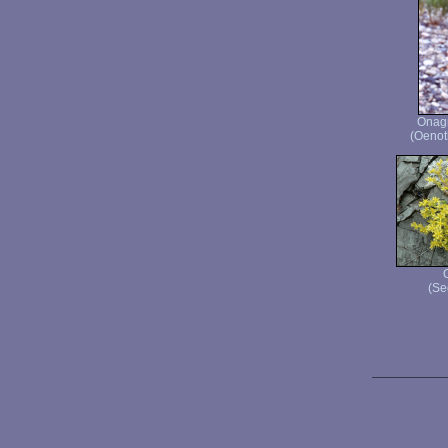
Onagr
(Oenot
(Se