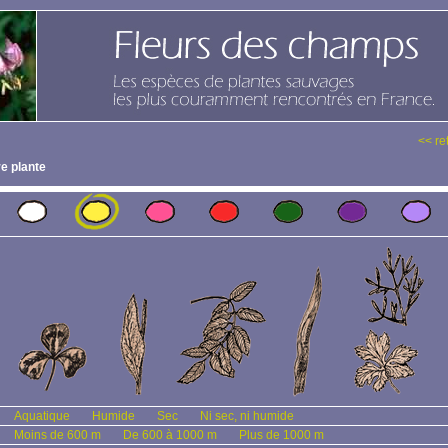
<< re
e plante
Aquatique
Humide
Sec
Ni sec, ni humide
Moins de 600 m
De 600 à 1000 m
Plus de 1000 m