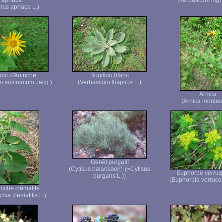
aphaca
(Verbascum nigr
yrus aphaca L.)
nic d'Autriche
Bouillon blanc
 austriacum Jacq.)
(Verbascum thapsus L.)
Arnica
(Arnica montan
Genêt purgatif
(Cytisus balansae (=Cytisus
Euphorbe verru
purgans L.))
(Euphorbia verruco
loche clématite
chia clematitis L.)