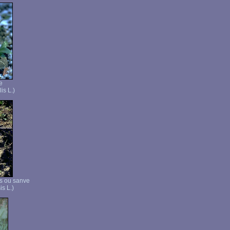
e
is L.)
s ou sanve
is L.)