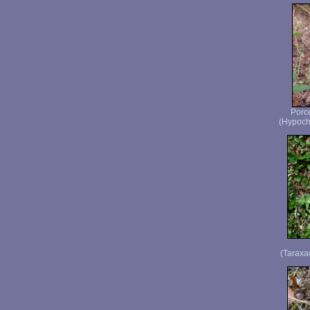
Porc
(Hypocho
(Taraxac