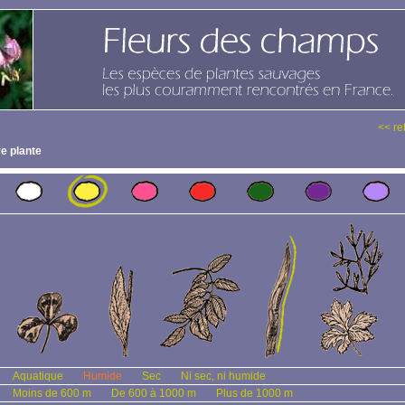
<< re
e plante
Aquatique
Humide
Sec
Ni sec, ni humide
Moins de 600 m
De 600 à 1000 m
Plus de 1000 m