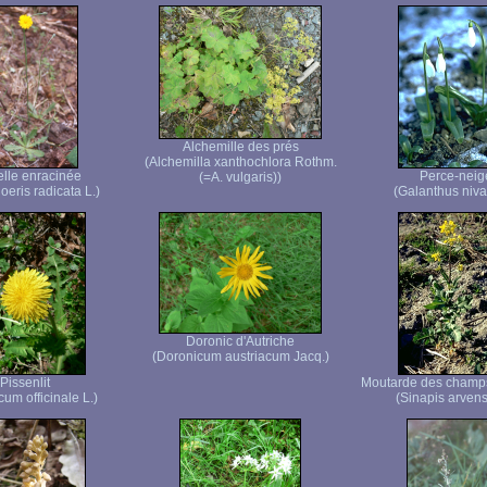
Alchemille des prés
(Alchemilla xanthochlora Rothm.
elle enracinée
Perce-neig
(=A. vulgaris))
eris radicata L.)
(Galanthus nival
Doronic d'Autriche
(Doronicum austriacum Jacq.)
Pissenlit
Moutarde des champ
um officinale L.)
(Sinapis arvens