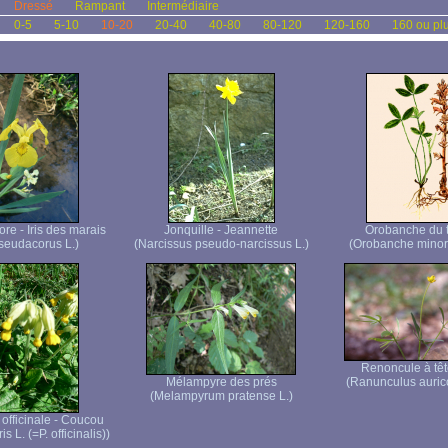
Dressé
Rampant
Intermédiaire
0-5
5-10
10-20
20-40
40-80
80-120
120-160
160 ou pl
core - Iris des marais
Jonquille - Jeannette
Orobanche du t
pseudacorus L.)
(Narcissus pseudo-narcissus L.)
(Orobanche minor
Renoncule à têt
Mélampyre des prés
(Ranunculus auric
(Melampyrum pratense L.)
officinale - Coucou
s L. (=P. officinalis))