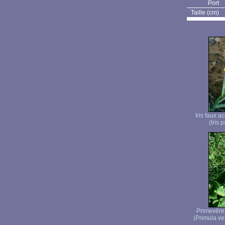
Port
Taille (cm)
Iris faux a
(Iris 
Primevère 
(Primula veri