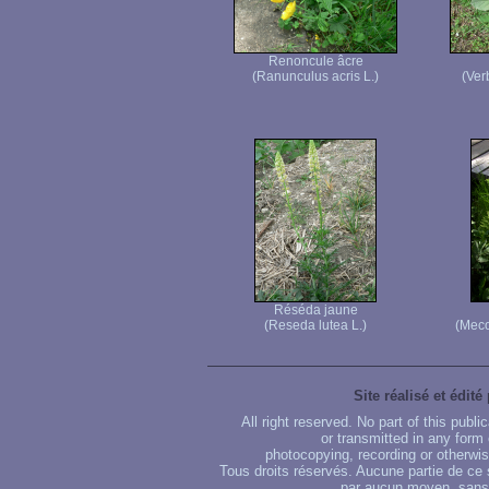
Renoncule âcre
(Ranunculus acris L.)
(Ver
Réséda jaune
(Reseda lutea L.)
(Meco
Site réalisé et édité
All right reserved. No part of this publ
or transmitted in any form
photocopying, recording or otherwise
Tous droits réservés. Aucune partie de ce 
par aucun moyen, sans u