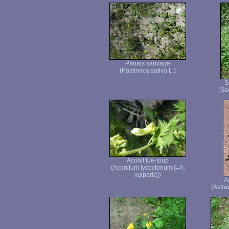
Panais sauvage
(Pastinaca sativa L.)
S
(Se
Aconit tue-loup
(Aconitum lycoctonum (=A.
vulparia))
A
(Astra