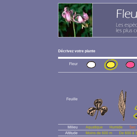
Décrivez votre plante
Fleur
Feuille
Milieu
Aquatique
Humide
Sec
Altitude
Moins de 600 m
De 600 à 