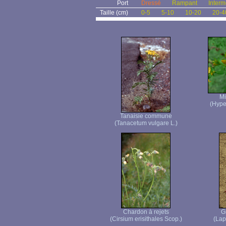
Port
Dressé
Rampant
Interm
Taille (cm)
0-5
5-10
10-20
20-4
Mi
(Hype
Tanaisie commune
(Tanacetum vulgare L.)
Chardon à rejets
G
(Cirsium erisithales Scop.)
(Lap