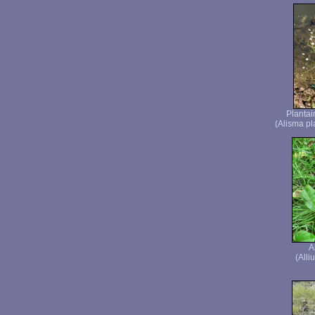
Plantai
(Alisma pl
A
(Alli