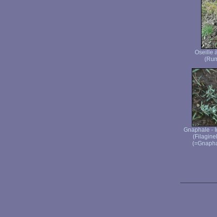
Oseille à
(Rum
Gnaphale - I
(Filagine
(=Gnapha