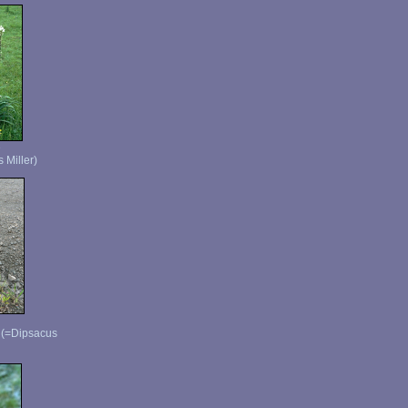
e
 Miller)
 (=Dipsacus