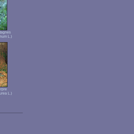
tagnes
num L.)
rpre
rea L.)