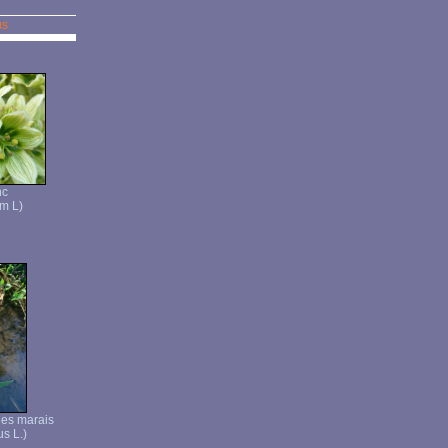
us
nc
m L)
 des marais
us L.)