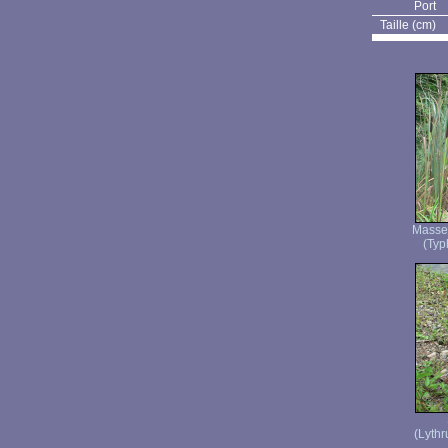
Port
Taille (cm)
Masset
(Typh
(Lythr