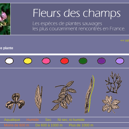
<< re
e plante
Aquatique
Humide
Sec
Ni sec, ni humide
Moins de 600 m
De 600 à 1000 m
Plus de 1000 m