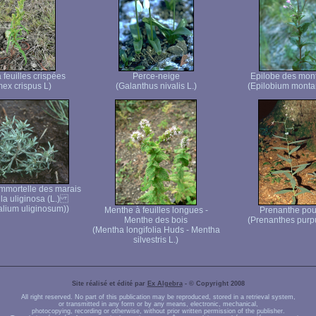
 feuilles crispées
Perce-neige
Epilobe des mon
ex crispus L)
(Galanthus nivalis L.)
(Epilobium monta
mmortelle des marais
lla uliginosa (L.)
lium uliginosum))
Menthe à feuilles longues -
Prenanthe pou
Menthe des bois
(Prenanthes purpu
(Mentha longifolia Huds - Mentha
silvestris L.)
Site réalisé et édité par
Ex Algebra
- © Copyright 2008
All right reserved. No part of this publication may be reproduced, stored in a retrieval system,
or transmitted in any form or by any means, electronic, mechanical,
photocopying, recording or otherwise, without prior written permission of the publisher.