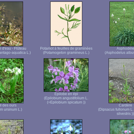
n d'eau - Flûteau
Potamot à feuilles de graminées
Asphodèl
antago-aquatica L.)
(Potamogeton gramineus L.)
(Asphodelus albus
Epilobe en épi
(Epilobium angustifolium L.
(=Epilobium spicatum ))
il des ours
Cardère
um ursinum L.)
(Dipsacus fullonum L.
silvestris ))