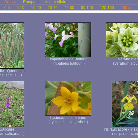
Dressé
Rampant
Intermédiaire
0-5
5-10
10-20
20-40
40-80
80-120
120-160
160 ou pl
Impatience de Balfour
Vérâtre bla
(Impatiens balfourii)
(Veratrum albu
te - Quenouille
a latifolia L.)
Lysimaque commune
(Lysimachia vulgaris L.)
Salicaire
Iris faux acore - Iris
um salicaria L.)
(Iris pseudacor