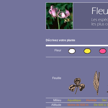
Décrivez votre plante
Fleur
Feuille
Milieu
Aquatique
Humide
Sec
Altitude
Moins de 600 m
De 600 à 