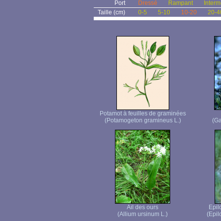
Port
Dressé
Rampant
Interm
Taille (cm)
0-5
5-10
10-20
20-4
Potamot à feuilles de graminées
(Potamogeton gramineus L.)
(Ga
Ail des ours
Epil
(Allium ursinum L.)
(Epi