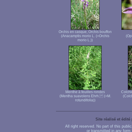
Orchis en casque, Orchis bouffon
(Anacamptis morio L. (=Orchis
(Op
morio L.))
Menthe à feuilles rondes
Colchi
(Mentha suavolens Ehrh. (=M.
(Colc
rotundifolia))
Site réalisé et édité
All right reserved. No part of this publ
or transmitted in any form