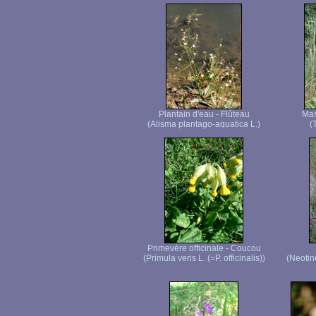
Plantain d'eau - Flûteau
Mas
(Alisma plantago-aquatica L.)
(
Primevère officinale - Coucou
(Primula veris L. (=P. officinalis))
(Neotin