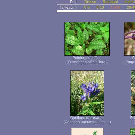
Port
Dressé
Rampant
Interm
Taille (cm)
0-5
5-10
10-20
20-4
Pulmonaire affine
G
(Pulmonaria affinis Jord.)
(Pingu
Gentiane des marais
Sci
(Gentiana pneumonanthe L.)