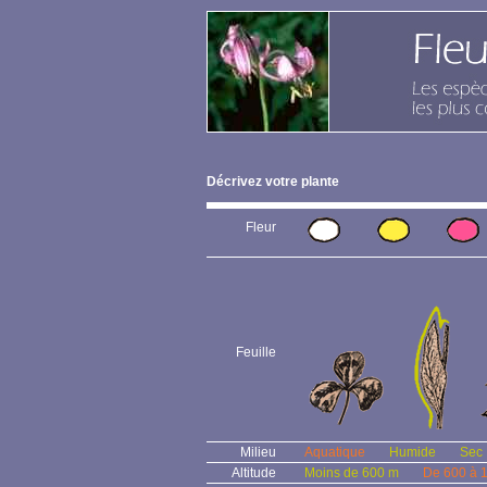
Décrivez votre plante
Fleur
Feuille
Milieu
Aquatique
Humide
Sec
Altitude
Moins de 600 m
De 600 à 