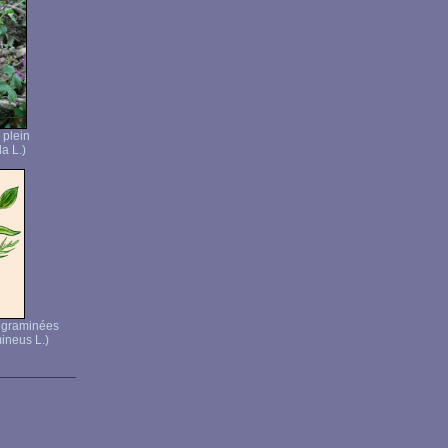
 plein
a L.)
e graminées
ineus L.)