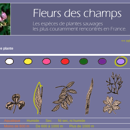
<< re
e plante
Aquatique
Humide
Sec
Ni sec, ni humide
Moins de 600 m
De 600 à 1000 m
Plus de 1000 m