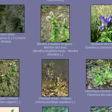
rotundifolia))
naire striée
epens (L.) (=Linaria
striata))
Menthe à feuilles longues -
Gentiane des m
Menthe des bois
(Gentiana pneumon
(Mentha longifolia Huds - Mentha
silvestris L.)
Véronique cresson 
(Veronica beccab
ygala commun
Plantain d'eau - Flûteau
ala vulgaris L.)
(Alisma plantago-aquatica L.)