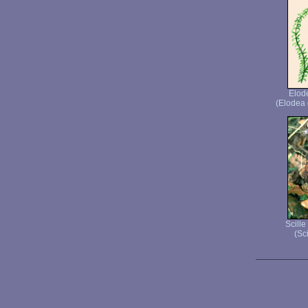
Elod
(Elodea 
Scille
(Sci