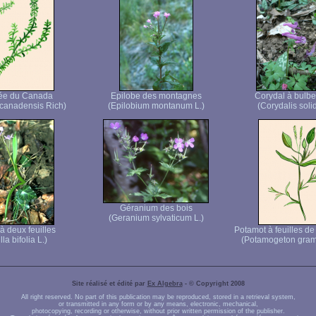
ée du Canada
Epilobe des montagnes
Corydal à bulbe
canadensis Rich)
(Epilobium montanum L.)
(Corydalis solid
Géranium des bois
(Geranium sylvaticum L.)
 à deux feuilles
Potamot à feuilles d
lla bifolia L.)
(Potamogeton gram
Site réalisé et édité par
Ex Algebra
- © Copyright 2008
All right reserved. No part of this publication may be reproduced, stored in a retrieval system,
or transmitted in any form or by any means, electronic, mechanical,
photocopying, recording or otherwise, without prior written permission of the publisher.