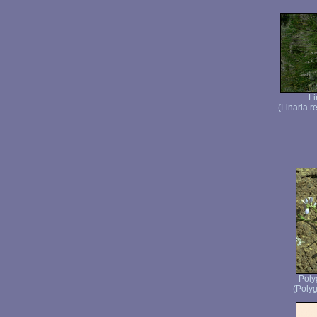
Li
(Linaria r
Pol
(Polyg