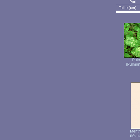
Port
Taille (cm)
Pulm
(Pulmona
Ment
(Ment