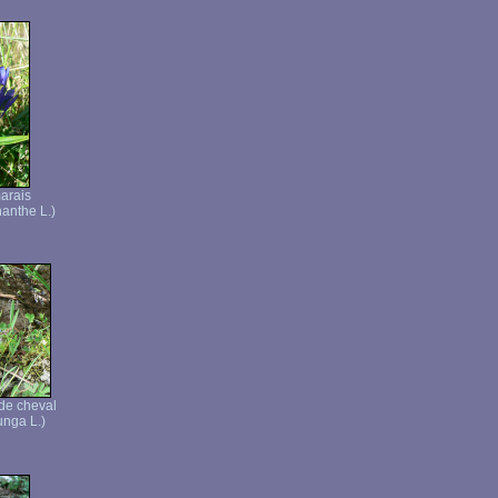
arais
anthe L.)
de cheval
unga L.)