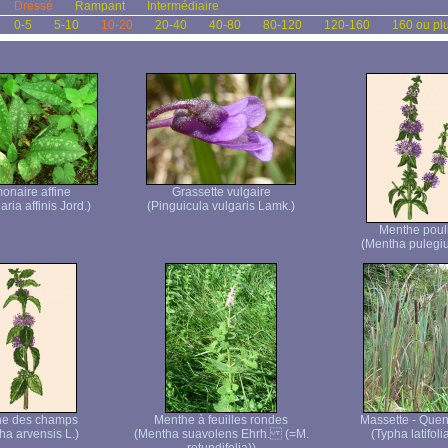
Dressé
Rampant
Intermédiaire
0-5
5-10
10-20
20-40
40-80
80-120
120-160
160 ou pl
onaire affine
Grassette vulgaire
ria affinis Jord.)
(Pinguicula vulgaris Lamk.)
Menthe pouli
(Mentha pulegiu
he des champs
Menthe à feuilles rondes
Massette - Quen
ha arvensis L.)
(Mentha suavolens Ehrh. (=M.
(Typha latifolia