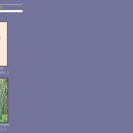
us
ot
m L.)
ouille
 L.)