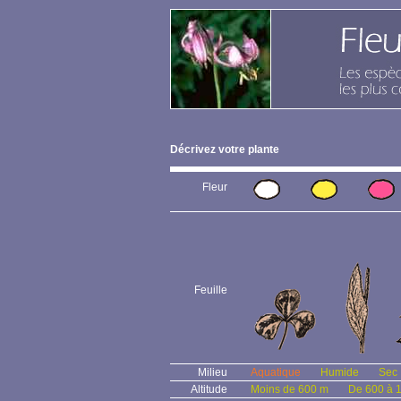
Décrivez votre plante
Fleur
Feuille
Milieu
Aquatique
Humide
Sec
Altitude
Moins de 600 m
De 600 à 