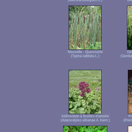
(Mentha pulegium L.)
(M
Massette - Quenouille
Ge
(Typha latifolia L.)
(Genti
Adénostyle à feuilles d'alliaire
Pr
(Adenostyles alliariae A. Kern.)
(Pren