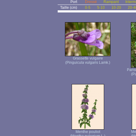
Port
Dressé
Rampant
Interm
Taille (cm)
0-5
5-10
10-20
20-4
Grassette vulgaire
(Pinguicula vulgaris Lamk.)
Paris
(Pa
Menthe pouliot
Me