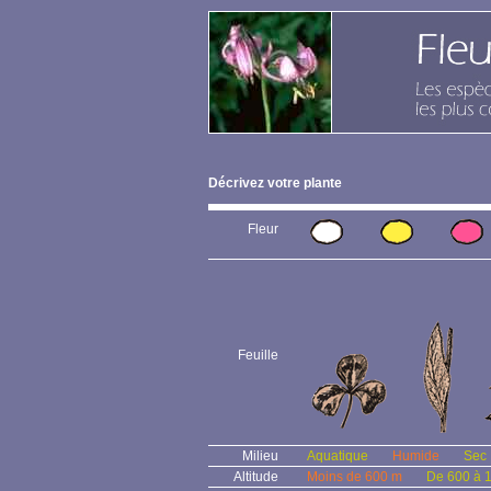
Décrivez votre plante
Fleur
Feuille
Milieu
Aquatique
Humide
Sec
Altitude
Moins de 600 m
De 600 à 