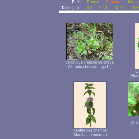
Port
Dressé
Rampant
Interm
Taille (cm)
0-5
5-10
10-20
20-4
Véronique cresson de cheval
(Veronica beccabunga L.)
E
(Elod
(Sol
Menthe des champs
(Mentha arvensis L.)