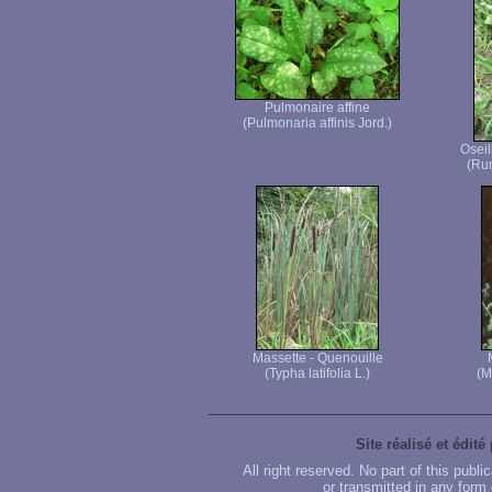
Pulmonaire affine
(Pulmonaria affinis Jord.)
Oseil
(Rum
Massette - Quenouille
(Typha latifolia L.)
(M
Site réalisé et édité
All right reserved. No part of this publ
or transmitted in any form