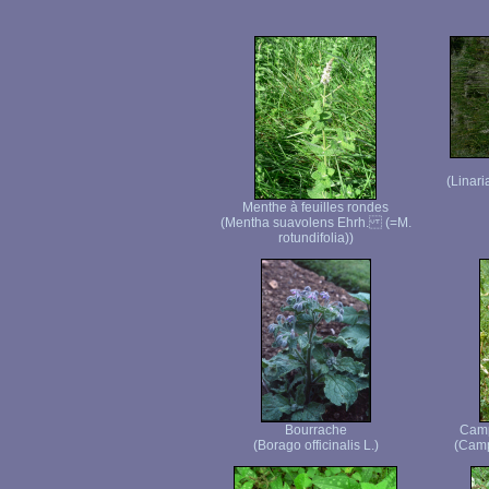
(Linari
Menthe à feuilles rondes
(Mentha suavolens Ehrh. (=M.
rotundifolia))
Bourrache
Camp
(Borago officinalis L.)
(Camp