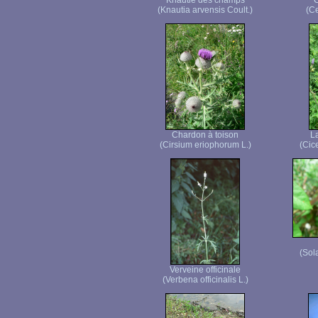
Knautie des champs
C
(Knautia arvensis Coult.)
(Ce
Chardon à toison
La
(Cirsium eriophorum L.)
(Cice
(Sol
Verveine officinale
(Verbena officinalis L.)