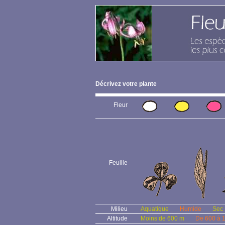
Décrivez votre plante
Fleur
Feuille
Milieu
Aquatique
Humide
Sec
Altitude
Moins de 600 m
De 600 à 