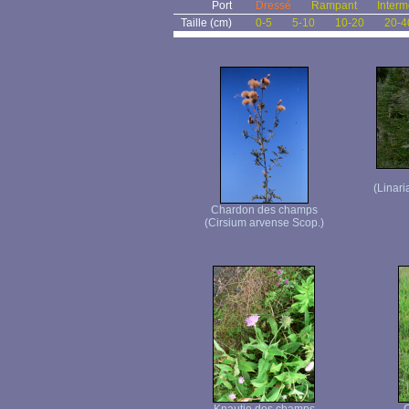
Port
Dressé
Rampant
Interm
Taille (cm)
0-5
5-10
10-20
20-4
(Linari
Chardon des champs
(Cirsium arvense Scop.)