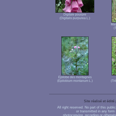
Digitale pourpre
(Digitalis purpurea L.)
Mas
(
Epilobe des montagnes
(Epilobium montanum L.)
(Tr
Site réalisé et édité
All right reserved. No part of this publ
or transmitted in any form
photocopying, recording or otherwise