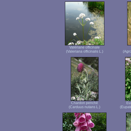
Valériane officinale
(Valeriana officinalis L.)
(Agr
Chardon penché
Eu
(Carduus nutans L.)
(Eupat