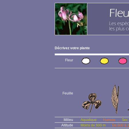
Décrivez votre plante
Fleur
Feuille
Milieu
Aquatique
Humide
Sec
Altitude
Moins de 600 m
De 600 à 