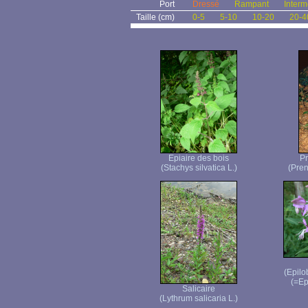
Port
Dressé
Rampant
Interm
Taille (cm)
0-5
5-10
10-20
20-4
Epiaire des bois
Pr
(Stachys silvatica L.)
(Pren
(Epilo
(=Ep
Salicaire
(Lythrum salicaria L.)