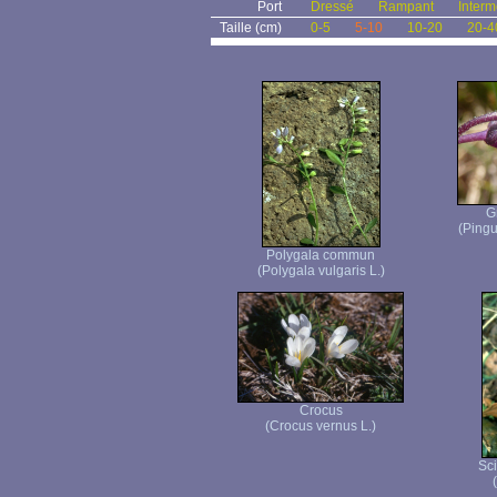
Port
Dressé
Rampant
Interm
Taille (cm)
0-5
5-10
10-20
20-4
G
(Pingu
Polygala commun
(Polygala vulgaris L.)
Crocus
(Crocus vernus L.)
Sci