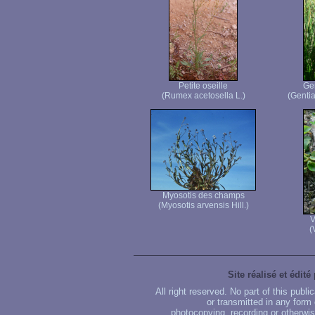
Petite oseille
Ge
(Rumex acetosella L.)
(Genti
Myosotis des champs
(Myosotis arvensis Hill.)
V
(
Site réalisé et édité
All right reserved. No part of this publ
or transmitted in any form
photocopying, recording or otherwise