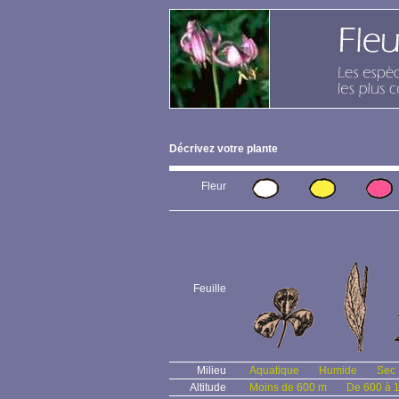
Décrivez votre plante
Fleur
Feuille
Milieu
Aquatique
Humide
Sec
Altitude
Moins de 600 m
De 600 à 