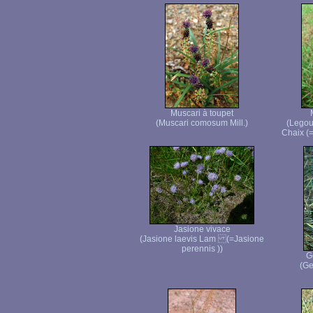
Muscari à toupet
(Muscari comosum Mill.)
(Legou
Chaix (
Jasione vivace
(Jasione laevis Lam (=Jasione
perennis ))
G
(Ge